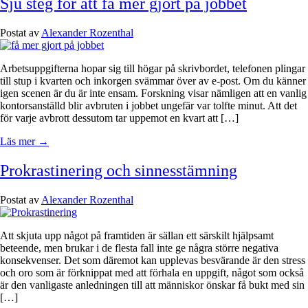
Sju steg för att få mer gjort på jobbet
Postat av
Alexander Rozenthal
Arbetsuppgifterna hopar sig till högar på skrivbordet, telefonen plingar
till stup i kvarten och inkorgen svämmar över av e-post. Om du känner
igen scenen är du är inte ensam. Forskning visar nämligen att en vanlig
kontorsanställd blir avbruten i jobbet ungefär var tolfte minut. Att det
för varje avbrott dessutom tar uppemot en kvart att […]
Läs mer →
Prokrastinering och sinnesstämning
Postat av
Alexander Rozenthal
Att skjuta upp något på framtiden är sällan ett särskilt hjälpsamt
beteende, men brukar i de flesta fall inte ge några större negativa
konsekvenser. Det som däremot kan upplevas besvärande är den stress
och oro som är förknippat med att förhala en uppgift, något som också
är den vanligaste anledningen till att människor önskar få bukt med sin
[…]