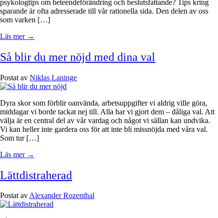
psykologtips om beteendeförändring och beslutsfattande? Tips kring
sparande är ofta adresserade till vår rationella sida. Den delen av oss
som varken […]
Läs mer →
Så blir du mer nöjd med dina val
Postat av
Niklas Laninge
Dyra skor som förblir oanvända, arbetsuppgifter vi aldrig ville göra,
middagar vi borde tackat nej till. Alla har vi gjort dem – dåliga val. Att
välja är en central del av vår vardag och något vi sällan kan undvika.
Vi kan heller inte gardera oss för att inte bli missnöjda med våra val.
Som tur […]
Läs mer →
Lättdistraherad
Postat av
Alexander Rozenthal