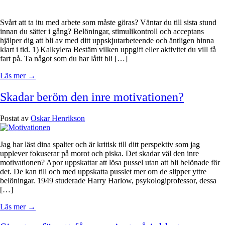
Svårt att ta itu med arbete som måste göras? Väntar du till sista stund
innan du sätter i gång? Belöningar, stimulikontroll och acceptans
hjälper dig att bli av med ditt uppskjutarbeteende och äntligen hinna
klart i tid. 1) Kalkylera Bestäm vilken uppgift eller aktivitet du vill få
fart på. Ta något som du har låtit bli […]
Läs mer →
Skadar beröm den inre motivationen?
Postat av
Oskar Henrikson
Jag har läst dina spalter och är kritisk till ditt perspektiv som jag
upplever fokuserar på morot och piska. Det skadar väl den inre
motivationen? Apor uppskattar att lösa pussel utan att bli belönade för
det. De kan till och med uppskatta pusslet mer om de slipper yttre
belöningar. 1949 studerade Harry Harlow, psykologiprofessor, dessa
[…]
Läs mer →