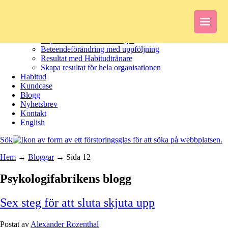
Om oss
Tjänster
Inspiration med föreläsningar
Beteendeförändring med uppföljning
Resultat med Habitudtränare
Skapa resultat för hela organisationen
Habitud
Kundcase
Blogg
Nyhetsbrev
Kontakt
English
Sök
Hem
→
Bloggar
→
Sida 12
Psykologifabrikens blogg
Sex steg för att sluta skjuta upp
Postat av
Alexander Rozenthal