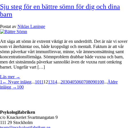
Sju steg för en bättre sömn för dig och dina
barn
Postat av
Niklas Laninge
Att säga att sömn är extremt viktigt är en underdrift. Det är när vi sover
som vi återhämtar oss, både kroppsligt och mentalt. Faktum är att vår
sömn påverkar vårt immunförsvar, minne, vår ämnesomsättning samt
koncentrationsförmåga. Sömnproblem drabbar både vuxna och barn,
men det sistnämnda påverkar sannolikt även de vuxna runt omkring
barnet. Ungefär vart […]
Läs mer →
1
← Nyare inlägg
...
10
11
12
13
14
...
20
30
40
50
60
70
80
90
100
...
Äldre
inlägg →
100
Psykologifabriken
c/o Knackeriet Svartmangatan 9
111 29 Stockholm
team@psykologifabriken.se