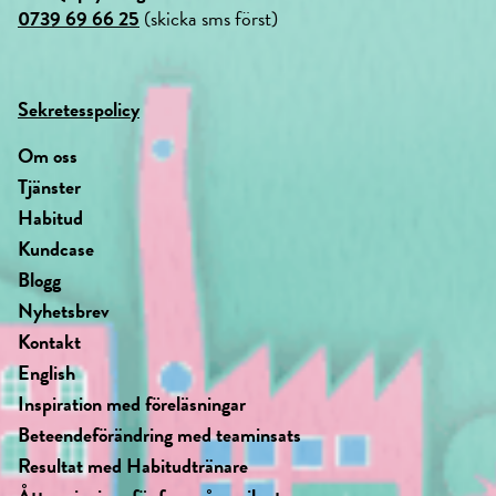
0739 69 66 25
(skicka sms först)
Sekretesspolicy
Om oss
Tjänster
Habitud
Kundcase
Blogg
Nyhetsbrev
Kontakt
English
Inspiration med föreläsningar
Beteendeförändring med teaminsats
Resultat med Habitudtränare