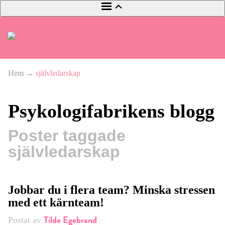
Hem
→
självledarskap
Psykologifabrikens blogg
Poster taggade
självledarskap
Jobbar du i flera team? Minska stressen
med ett kärnteam!
Tilde Egebrand
Postat av