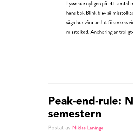
Lyssnade nyligen på ett samtal 
hans bok Blink blev så misstolk
säga hur våra beslut förankras vid
misstolkad. Anchoring är troli
Peak-end-rule: N
semestern
Niklas Laninge
Postat av