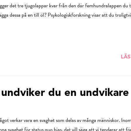
ligger det tre tjugolappar kvar från den där femhundralappen du t
ga dessa på en till öl? Psykologiskforskning visar att du troligtvi
LÄS
 undviker du en undvikare
l något verkar vara en svaghet som delas av många människor. Ino
 svaghet för status quo bias, det vill säga att vi tenderar att fö