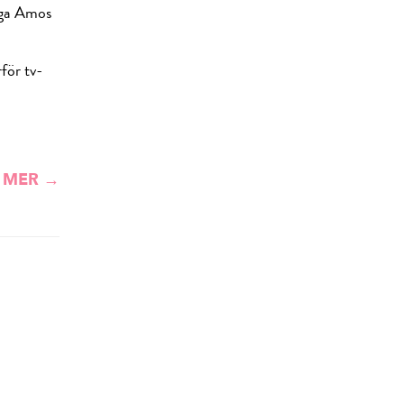
ega Amos
rför tv-
 MER →