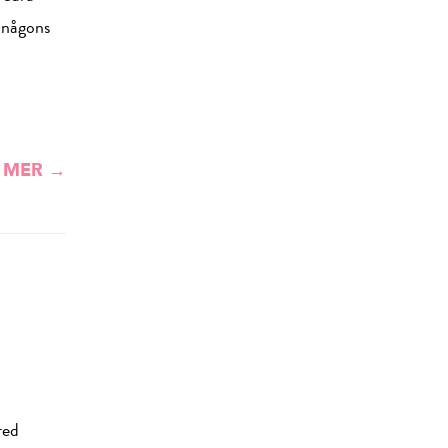
l någons
 MER →
red