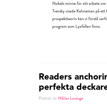
Nobels minne för sitt arbete om
Tversky visade Kahneman på ett he
prospektteorin kan vi förstå varfö
program som Lyxfällan finns.
Readers anchori
perfekta deckar
Niklas Laninge
Postat av