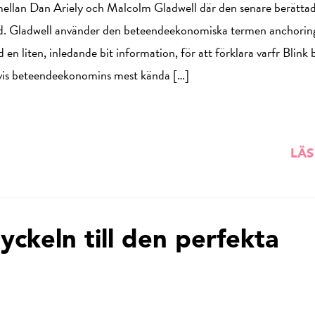
mellan Dan Ariely och Malcolm Gladwell där den senare berättad
ad. Gladwell använder den beteendeekonomiska termen anchoring,
 en liten, inledande bit information, för att förklara varfr Blink 
gtvis beteendeekonomins mest kända […]
LÄS
yckeln till den perfekta