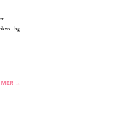
er
iken. Jag
 MER →