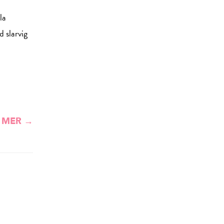
la
 slarvig
 MER →