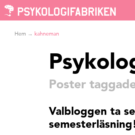
Hem
→
kahneman
Psykolo
Poster taggad
Valbloggen ta se
semesterläsning