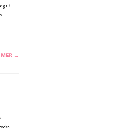
og ut i
s
 MER →
m
redra