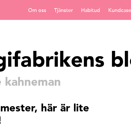
Om oss
Tjänster
Habitud
Kundcas
gifabrikens b
e kahneman
mester, här är lite
!