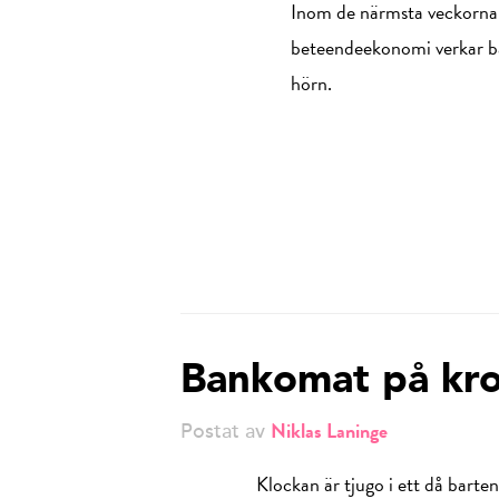
Inom de närmsta veckorna 
beteendeekonomi verkar bara
hörn.
Bankomat på kro
Niklas Laninge
Postat av
Klockan är tjugo i ett då barte