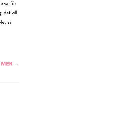
e varför
 det vill
blev så
 MER →