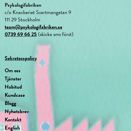
Psykologifabriken
c/o Knackeriet Svartmangatan 9
111 29 Stockholm
team@psykologifabriken.se
0739 69 66 25
(skicka sms först)
Sekretesspolicy
Om oss
Tjänster
Habitud
Kundcase
Blogg
Nyhetsbrev
Kontakt
English