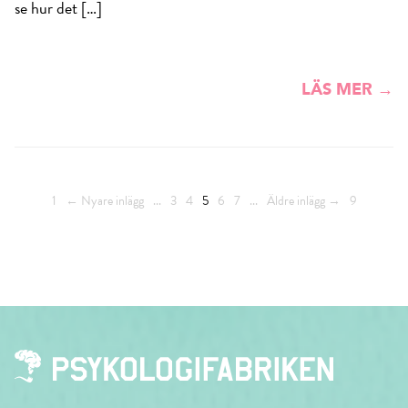
se hur det […]
LÄS MER →
1
← Nyare inlägg
...
3
4
5
6
7
...
Äldre inlägg →
9