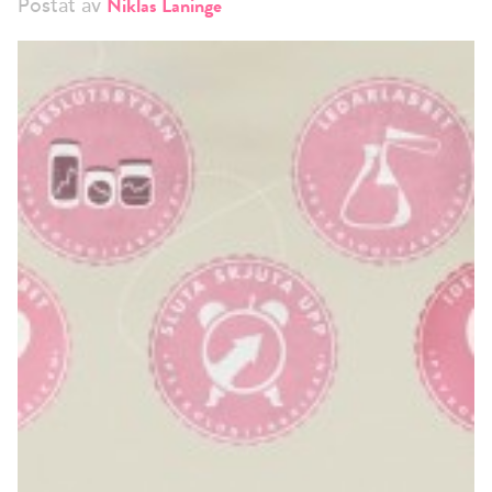
Niklas Laninge
Postat av