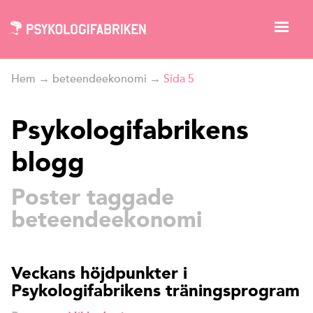
Hem
→
beteendeekonomi
→
Sida 5
Psykologifabrikens
blogg
Poster taggade
beteendeekonomi
Veckans höjdpunkter i
Psykologifabrikens träningsprogram