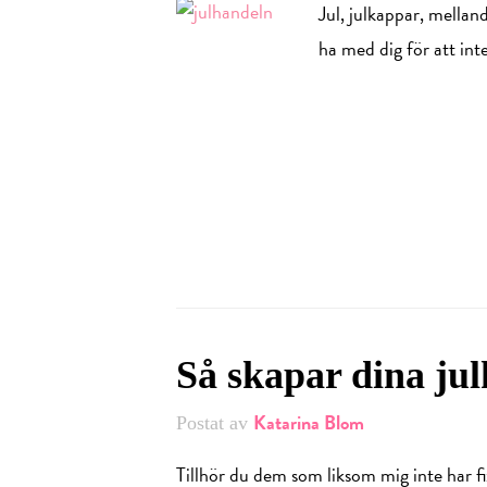
Jul, julkappar, mellan
ha med dig för att inte
Så skapar dina ju
Katarina Blom
Postat av
Tillhör du dem som liksom mig inte har f