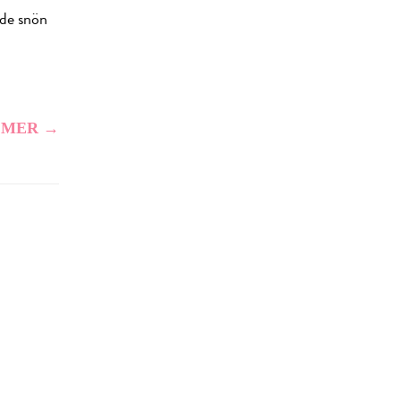
åde snön
 MER →