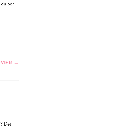
n du bör
 MER →
r? Det