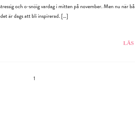
en stressig och o-snöig vardag i mitten på november. Men nu när b
t är dags att bli inspirerad. […]
LÄS
1