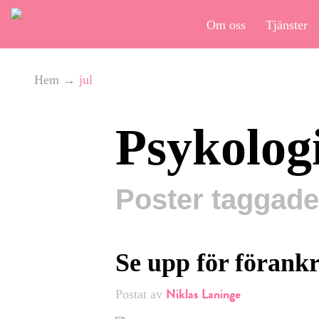
Om oss
Tjänster
Hem
→
jul
Psykolog
Poster taggade 
Se upp för förankr
Niklas Laninge
Postat av