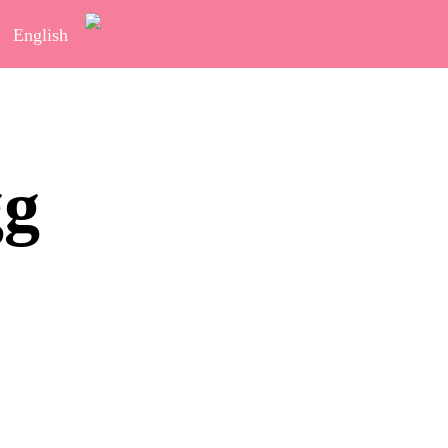
English
gg