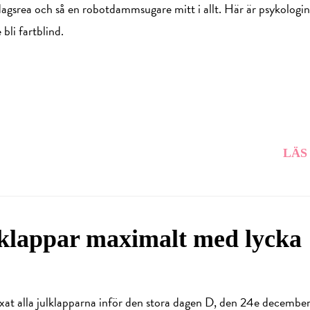
dagsrea och så en robotdammsugare mitt i allt. Här är psykologi
 bli fartblind.
LÄS
lklappar maximalt med lycka
ixat alla julklapparna inför den stora dagen D, den 24e decembe