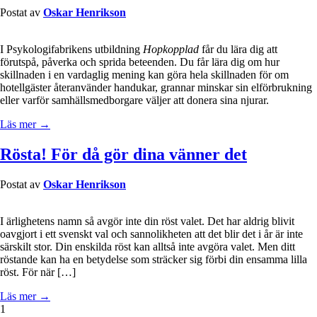
Postat av
Oskar Henrikson
I Psykologifabrikens utbildning
Hopkopplad
får du lära dig att
förutspå, påverka och sprida beteenden. Du får lära dig om hur
skillnaden i en vardaglig mening kan göra hela skillnaden för om
hotellgäster återanvänder handukar, grannar minskar sin elförbrukning
eller varför samhällsmedborgare väljer att donera sina njurar.
Läs mer →
Rösta! För då gör dina vänner det
Postat av
Oskar Henrikson
I ärlighetens namn så avgör inte din röst valet. Det har aldrig blivit
oavgjort i ett svenskt val och sannolikheten att det blir det i år är inte
särskilt stor. Din enskilda röst kan alltså inte avgöra valet. Men ditt
röstande kan ha en betydelse som sträcker sig förbi din ensamma lilla
röst. För när […]
Läs mer →
1