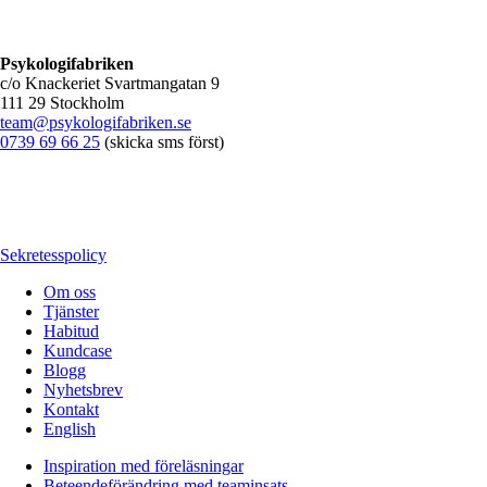
Psykologifabriken
c/o Knackeriet Svartmangatan 9
111 29 Stockholm
team@psykologifabriken.se
0739 69 66 25
(skicka sms först)
Sekretesspolicy
Om oss
Tjänster
Habitud
Kundcase
Blogg
Nyhetsbrev
Kontakt
English
Inspiration med föreläsningar
Beteendeförändring med teaminsats