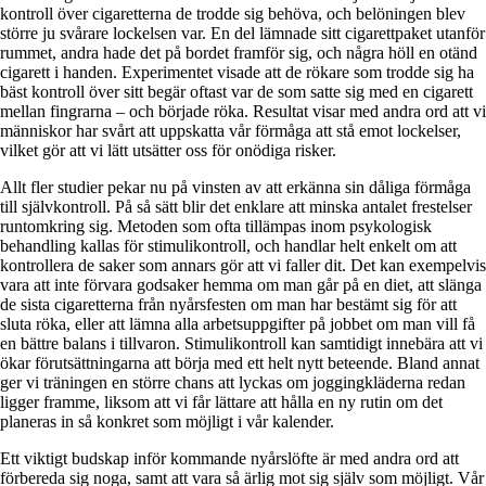
kontroll över cigaretterna de trodde sig behöva, och belöningen blev
större ju svårare lockelsen var. En del lämnade sitt cigarettpaket utanför
rummet, andra hade det på bordet framför sig, och några höll en otänd
cigarett i handen. Experimentet visade att de rökare som trodde sig ha
bäst kontroll över sitt begär oftast var de som satte sig med en cigarett
mellan fingrarna – och började röka. Resultat visar med andra ord att vi
människor har svårt att uppskatta vår förmåga att stå emot lockelser,
vilket gör att vi lätt utsätter oss för onödiga risker.
Allt fler studier pekar nu på vinsten av att erkänna sin dåliga förmåga
till självkontroll. På så sätt blir det enklare att minska antalet frestelser
runtomkring sig. Metoden som ofta tillämpas inom psykologisk
behandling kallas för stimulikontroll, och handlar helt enkelt om att
kontrollera de saker som annars gör att vi faller dit. Det kan exempelvis
vara att inte förvara godsaker hemma om man går på en diet, att slänga
de sista cigaretterna från nyårsfesten om man har bestämt sig för att
sluta röka, eller att lämna alla arbetsuppgifter på jobbet om man vill få
en bättre balans i tillvaron. Stimulikontroll kan samtidigt innebära att vi
ökar förutsättningarna att börja med ett helt nytt beteende. Bland annat
ger vi träningen en större chans att lyckas om joggingkläderna redan
ligger framme, liksom att vi får lättare att hålla en ny rutin om det
planeras in så konkret som möjligt i vår kalender.
Ett viktigt budskap inför kommande nyårslöfte är med andra ord att
förbereda sig noga, samt att vara så ärlig mot sig själv som möjligt. Vår