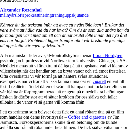
Postat 2011-12-30 av
Alexander Rozenthal
mål
nyårslöfte
prokrastinering
träning
uppskjutande
Känner du dig tveksam inför att avge ett nyårslöfte igen? Brukar det
vara svårt att hålla vad du har lovat? Om du är som alla andra har du
förmodligen varit med om ett och annat brutet löfte innan det nya året
ens har börjat. Problemet ligger framför allt i vår bristande förmåga
att uppskatta vår egen självkontroll.
Alla människor lider av självkontrollshybris menar
Loran Nordgren
,
psykolog och professor vid Northwestern University i Chicago, USA.
Med det menas att vi är extremt dåliga på att uppskatta vad vi klarar av
viljemässigt när det handlar om att bryta vanor och stå emot frestelser.
Ofta överskattar vi vår förmåga att hantera svåra situationer,
exempelvis när vi tror att vi ska kunna unna oss en
cigarett
enbart till
fest. I realiteten är det däremot svårt att kämpa emot lockelser eftersom
vår hjärna är förprogrammerad att reagera på omedelbara belöningar.
Risken är därför stor att vi sätter krokben för oss själva och faller
tillbaka i de vanor vi så gärna vill komma ifrån.
I ett experiment som belyser detta fick ett antal rökare titta på en film
som handlar om deras favoritsyssla –
Coffee and cigarettes
av Jim
Jarmusch. Försökspersonerna skulle få en belöning om de kunde
avhålla sig från att röka under hela filmen. De fick själva välja hur stor