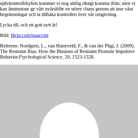
självkontrollshybris kommer vi nog aldrig riktigt komma ifrån, men vi
kan åtminstone ge vårt nyårslöfte en större chans genom att inse våra
begränsningar och ta tillbaka kontrollen över vår omgivning.
Lycka till, och ett gott nytt år!
Bild:
flickr.com/tsuacctnt
Referens: Nordgren, L., van Harreveld, F., & van der Pligt, J. (2009).
The Restraint Bias: How the Illusions of Restraint Promote Impulsive
Behavior.
Psychological Science,
20, 1523-1528.