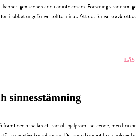
känner igen scenen är du är inte ensam. Forskning visar nämlige
uten i jobbet ungefär var tolfte minut. Att det för varje avbrott 
LÄS
ch sinnesstämning
å framtiden är sällan ett särskilt hjälpsamt beteende, men brukar
gra större negativa konsekvenser. Det som däremot kan upplevas b