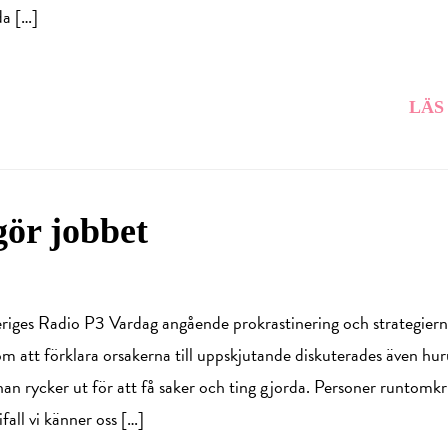
da […]
LÄS
ör jobbet
veriges Radio P3 Vardag angående prokrastinering och strategiern
om att förklara orsakerna till uppskjutande diskuterades även hur
nan rycker ut för att få saker och ting gjorda. Personer runtomk
 ifall vi känner oss […]