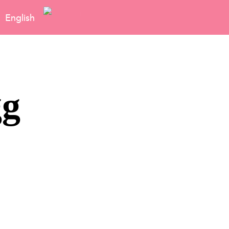
English
gg