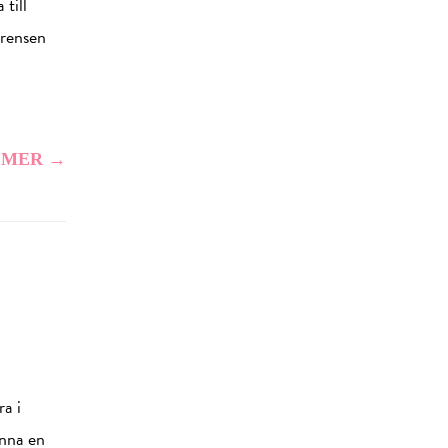
 till
rrensen
 MER →
ra i
inna en