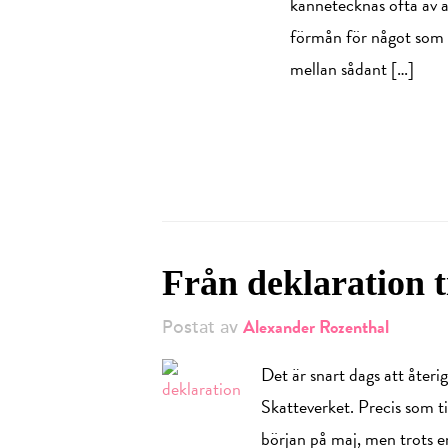
kännetecknas ofta av att
förmån för något som u
mellan sådant […]
Från deklaration t
Alexander Rozenthal
Postat av
Det är snart dags att återi
Skatteverket. Precis som ti
början på maj, men trots e