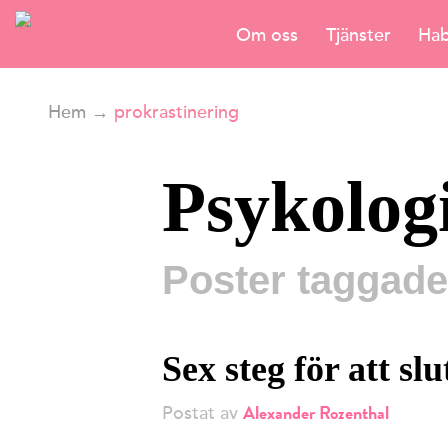
Om oss
Tjänster
Hab
Hem
→
prokrastinering
Psykolog
Poster taggade
Sex steg för att sl
Alexander Rozenthal
Postat av