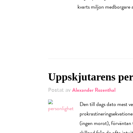
kvarts miljon medborgare a
Uppskjutarens per
Alexander Rozenthal
Postat av
Den till dags dato mest v
prokrastineringsekvationen
(ingen morot), förväntan (i
skillnad från de ofta intu