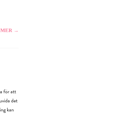
 MER →
a för att
uvida det
ring kan