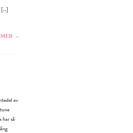
 […]
 MER →
mtedel av
stone
a har så
gång