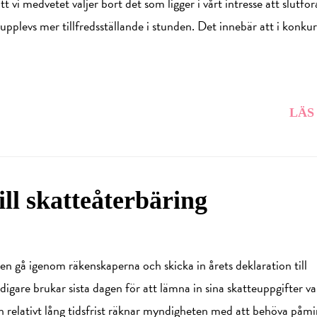
 vi medvetet väljer bort det som ligger i vårt intresse att slutföra
pplevs mer tillfredsställande i stunden. Det innebär att i konku
LÄS
ill skatteåterbäring
gen gå igenom räkenskaperna och skicka in årets deklaration till
digare brukar sista dagen för att lämna in sina skatteuppgifter va
n relativt lång tidsfrist räknar myndigheten med att behöva påm