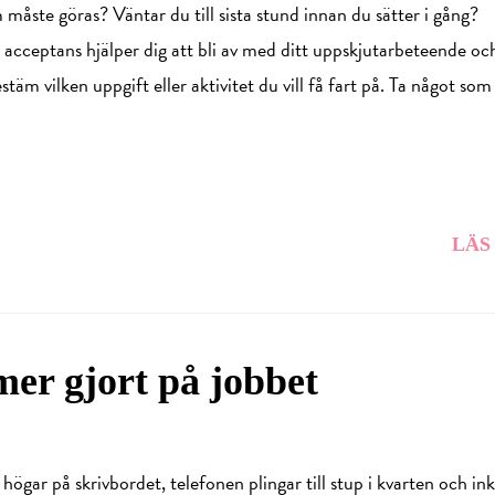
 måste göras? Väntar du till sista stund innan du sätter i gång?
 acceptans hjälper dig att bli av med ditt uppskjutarbeteende oc
estäm vilken uppgift eller aktivitet du vill få fart på. Ta något so
LÄS
 mer gjort på jobbet
 högar på skrivbordet, telefonen plingar till stup i kvarten och in