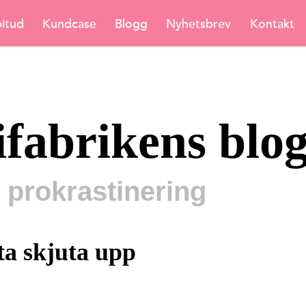
itud
Kundcase
Blogg
Nyhetsbrev
Kontakt
ifabrikens blo
 prokrastinering
uta skjuta upp