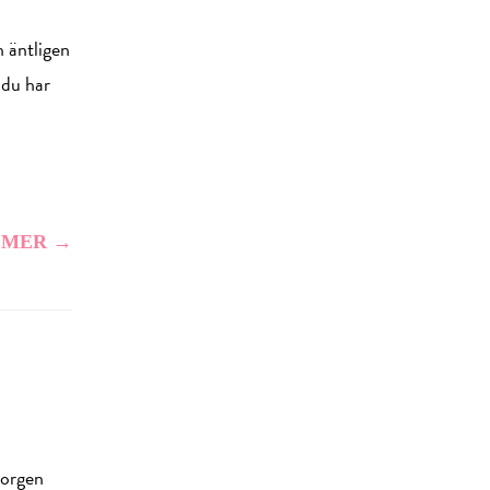
h äntligen
m du har
 MER →
korgen