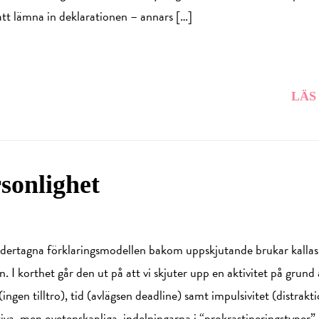
tt lämna in deklarationen – annars […]
LÄS
sonlighet
edertagna förklaringsmodellen bakom uppskjutande brukar kallas
. I korthet går den ut på att vi skjuter upp en aktivitet på grund
ngen tilltro), tid (avlägsen deadline) samt impulsivitet (distraktio
itiva, men ovetenskapliga, indelningarna i “prokrastineringstyper”,