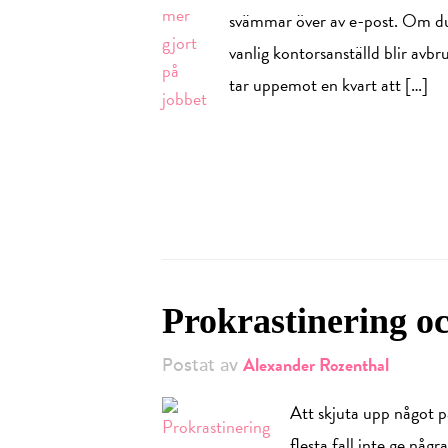
svämmar över av e-post. Om du 
vanlig kontorsanställd blir avbr
tar uppemot en kvart att […]
Prokrastinering o
Alexander Rozenthal
Postat av
Att skjuta upp något p
flesta fall inte ge nå