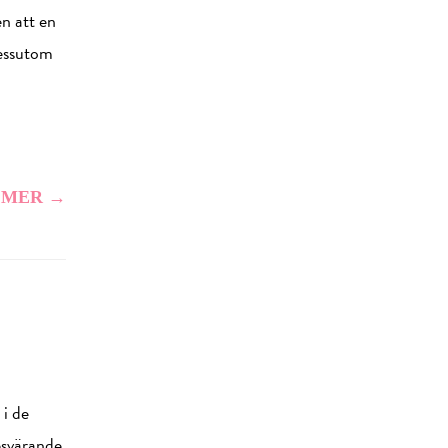
n att en
dessutom
 MER →
 i de
esvärande