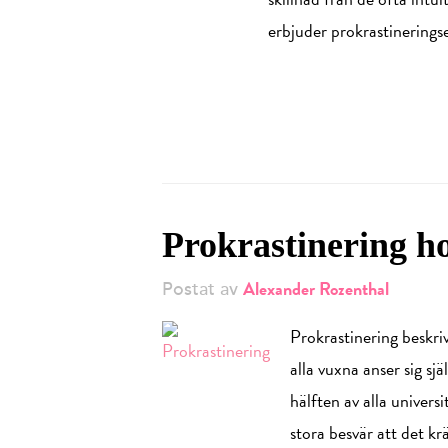
erbjuder prokrastinerings
Prokrastinering h
Alexander Rozenthal
Postat av
Prokrastinering beskri
alla vuxna anser sig s
hälften av alla univers
stora besvär att det k