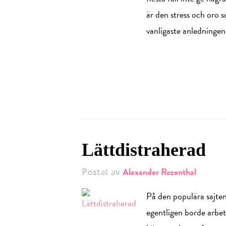
är den stress och oro 
vanligaste anledningen
Lättdistraherad
Alexander Rozenthal
Postat av
På den populära sajten K
egentligen borde arbet