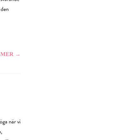
 den
 MER →
föga när vi
,