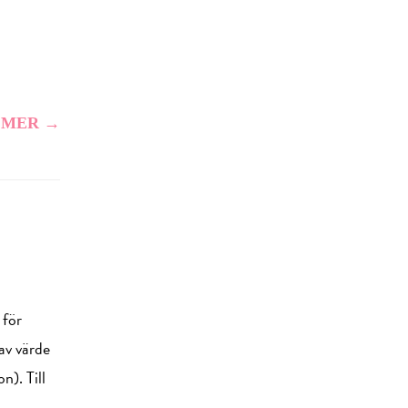
 MER →
 för
 av värde
n). Till