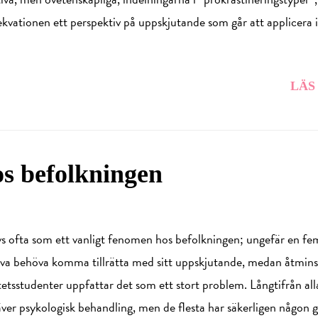
ekvationen ett perspektiv på uppskjutande som går att applicera i
LÄS
os befolkningen
vs ofta som ett vanligt fenomen hos befolkningen; ungefär en fe
jälva behöva komma tillrätta med sitt uppskjutande, medan åtmin
itetsstudenter uppfattar det som ett stort problem. Långtifrån all
räver psykologisk behandling, men de flesta har säkerligen någon 