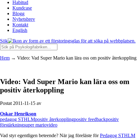
Habitud
Kundcase
Blogg
Nyhetsbrev
Kontakt
English
Sök
Hem
→
Video: Vad Super Mario kan lära oss om positiv återkoppling
Video: Vad Super Mario kan lära oss om
positiv återkoppling
Postat 2011-11-15 av
Oskar Henrikson
pedagog STHLM
positiv återkoppling
positiv feedback
positiv
förstärkning
super mario
video
Vad styr egentligen beteende? När jag föreläste för
Pedagog STHLM