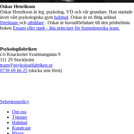
Oskar Henrikson
Oskar Henrikson är leg. psykolog, VD och vår grundare. Han startade
även vårt psykologiska gym
habitud
. Oskar är en flitig anlitad
föreläsare
och
utbildare
. Oskar är huvudförfattare till den prisbelönta
boken
Ensam eller stark - åtta principer för framgångsrika team.
Psykologifabriken
c/o Knackeriet Svartmangatan 9
111 29 Stockholm
team@psykologifabriken.se
0739 69 66 25
(skicka sms först)
Sekretesspolicy
Om oss
Tjänster
Habitud
Kundcase
Blogg