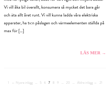
Vi vill åka bil överallt, konsumera så mycket det bara går
och äta allt året runt. Vi vill kunna ladda våra elektriska
apparater, ha tv:n påslagen och värmeelementen ställda på
max för […]
LÄS MER →
1
← Nyare inlägg
...
5
6
7
8
9
...
20
...
Äldre inlägg →
21