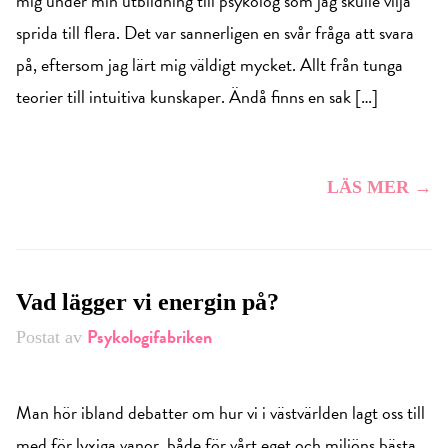
mig under min utbildning till psykolog som jag skulle vilja
sprida till flera. Det var sannerligen en svår fråga att svara
på, eftersom jag lärt mig väldigt mycket. Allt från tunga
teorier till intuitiva kunskaper. Ändå finns en sak […]
LÄS MER →
Vad lägger vi energin på?
Psykologifabriken
Postat av
Man hör ibland debatter om hur vi i västvärlden lagt oss till
med för lyxiga vanor, både för vårt eget och miljöns bästa.