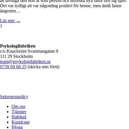
att utvidga den hon är som person och utforska nya sidor hos sig själv.
Det var tydligt att var någonting positivt för henne, men ändå fanns
ångesten…
Läs mer →
1
Psykologifabriken
c/o Knackeriet Svartmangatan 9
111 29 Stockholm
team@psykologifabriken.se
0739 69 66 25
(skicka sms först)
Sekretesspolicy
Om oss
Tjänster
Habitud
Kundcase
Blogg