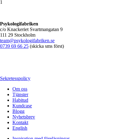
1
Psykologifabriken
c/o Knackeriet Svartmangatan 9
111 29 Stockholm
team@psykologifabriken.se
0739 69 66 25
(skicka sms först)
Sekretesspolicy
Om oss
Tjänster
Habitud
Kundcase
Blogg
Nyhetsbrev
Kontakt
English
Inspiration med föreläsningar