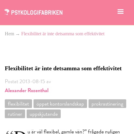
Hem
→
Flexibilitet är inte detsamma som effektivitet
Flexibilitet är inte detsamma som effektivitet
Postat 2013-08-15 av
Alexander Rozenthal
flexibilitet
öppet kontorslandskap
prokrastinering
rutiner
uppskjutande
u är väl flexibel, gamle vän?” frågade nyligen