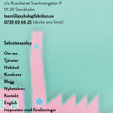
c/o Knackeriet Svartmangatan 9
111 29 Stockholm
team@psykologifabriken.se
0739 69 66 25
(skicka sms först)
Sekretesspolicy
Om oss
Tjänster
Habitud
Kundcase
Blogg
Nyhetsbrev
Kontakt
English
Inspiration med föreläsningar