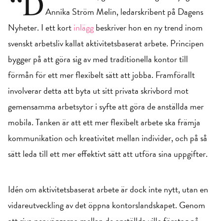
“D
Annika Ström Melin, ledarskribent på Dagens
Nyheter. I ett kort
inlägg
beskriver hon en ny trend inom
svenskt arbetsliv kallat aktivitetsbaserat arbete. Principen
bygger på att göra sig av med traditionella kontor till
förmån för ett mer flexibelt sätt att jobba. Framförallt
involverar detta att byta ut sitt privata skrivbord mot
gemensamma arbetsytor i syfte att göra de anställda mer
mobila. Tanken är att ett mer flexibelt arbete ska främja
kommunikation och kreativitet mellan individer, och på så
sätt leda till ett mer effektivt sätt att utföra sina uppgifter.
Idén om aktivitetsbaserat arbete är dock inte nytt, utan en
vidareutveckling av det öppna kontorslandskapet. Genom
att riva ner väggarna mellan de anställda ville företag på