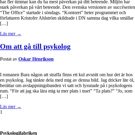
har fler timmar kan du ha mest påverkan på ditt beteende. Miljön har
stark påverkan på vårt beteende. Den svenska versionen av succéserien
“The Office” startade i söndags. “Kontoret” heter programmet och
författaren Kristofer Ahlström skildrade i DN samma dag vilka smällar
[…]
Läs mer →
Om att gå till psykolog
Postat av
Oskar Henrikson
I romanen Bara någon att straffa finns ett kul avsnitt om hur det är hos
en psykolog. Jag tänkte dela med mig av denna bild. Jag dricker lite öl,
berättar om avslappningsbanden vi satt och lyssnade på i psykologens
rum. “För att jag ska lära mig ta mer plats i nuet” “Ta plats?” “Jo, som
[…]
Läs mer →
1
Psykologifabriken