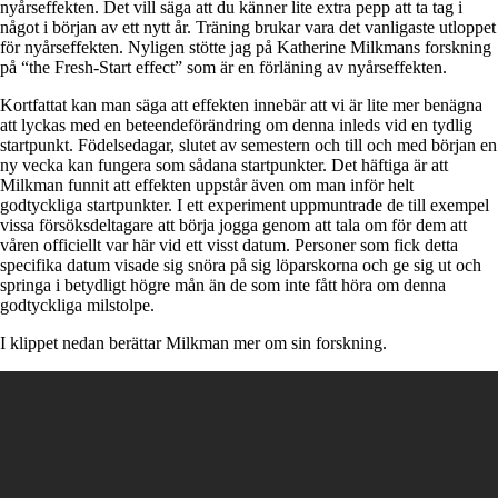
nyårseffekten. Det vill säga att du känner lite extra pepp att ta tag i
något i början av ett nytt år. Träning brukar vara det vanligaste utloppet
för nyårseffekten. Nyligen stötte jag på Katherine Milkmans forskning
på “the Fresh-Start effect” som är en förläning av nyårseffekten.
Kortfattat kan man säga att effekten innebär att vi är lite mer benägna
att lyckas med en beteendeförändring om denna inleds vid en tydlig
startpunkt. Födelsedagar, slutet av semestern och till och med början en
ny vecka kan fungera som sådana startpunkter. Det häftiga är att
Milkman funnit att effekten uppstår även om man inför helt
godtyckliga startpunkter. I ett experiment uppmuntrade de till exempel
vissa försöksdeltagare att börja jogga genom att tala om för dem att
våren officiellt var här vid ett visst datum. Personer som fick detta
specifika datum visade sig snöra på sig löparskorna och ge sig ut och
springa i betydligt högre mån än de som inte fått höra om denna
godtyckliga milstolpe.
I klippet nedan berättar Milkman mer om sin forskning.