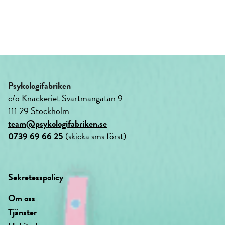
Psykologifabriken
c/o Knackeriet Svartmangatan 9
111 29 Stockholm
team@psykologifabriken.se
0739 69 66 25
(skicka sms först)
Sekretesspolicy
Om oss
Tjänster