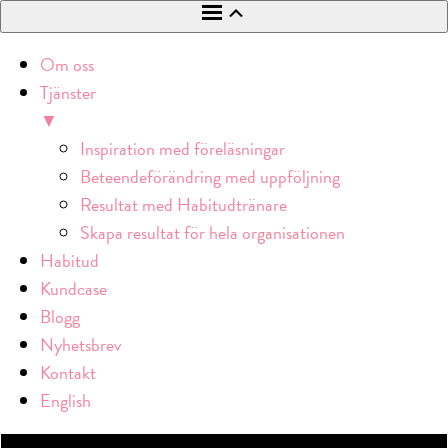
Om oss
Tjänster
▼
Inspiration med föreläsningar
Beteendeförändring med uppföljning
Resultat med Habitudtränare
Skapa resultat för hela organisationen
Habitud
Kundcase
Blogg
Nyhetsbrev
Kontakt
English