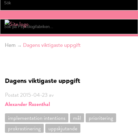
Hem
→
Dagens viktigaste uppgift
Dagens viktigaste uppgift
Postat 2015-04-23 av
Alexander Rozenthal
implementation intentions
mål
prioritering
prokrastinering
uppskjutande