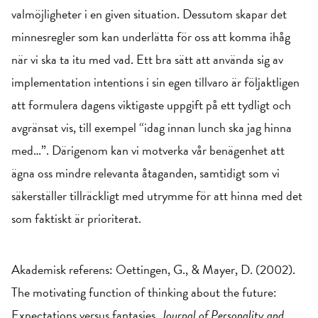
valmöjligheter i en given situation. Dessutom skapar det
minnesregler som kan underlätta för oss att komma ihåg
när vi ska ta itu med vad. Ett bra sätt att använda sig av
implementation intentions i sin egen tillvaro är följaktligen
att formulera dagens viktigaste uppgift på ett tydligt och
avgränsat vis, till exempel “idag innan lunch ska jag hinna
med…”. Därigenom kan vi motverka vår benägenhet att
ägna oss mindre relevanta åtaganden, samtidigt som vi
säkerställer tillräckligt med utrymme för att hinna med det
som faktiskt är prioriterat.
Akademisk referens: Oettingen, G., & Mayer, D. (2002).
The motivating function of thinking about the future:
Expectations versus fantasies.
Journal of Personality and