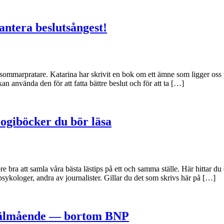
antera beslutsångest!
h sommarpratare. Katarina har skrivit en bok om ett ämne som ligger oss 
n använda den för att fatta bättre beslut och för att ta […]
ogiböcker du bör läsa
 vore bra att samla våra bästa lästips på ett och samma ställe. Här hitta
sykologer, andra av journalister. Gillar du det som skrivs här på […]
s välmående — bortom BNP