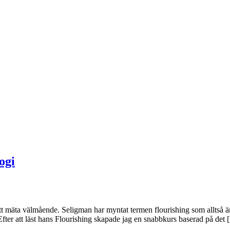
ogi
mäta välmående. Seligman har myntat termen flourishing som alltså är et
 Efter att läst hans Flourishing skapade jag en snabbkurs baserad på det