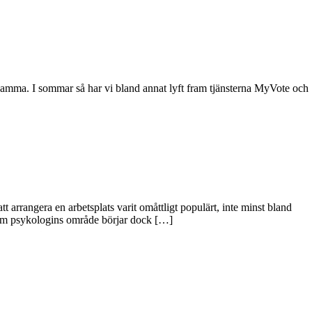
 samma. I sommar så har vi bland annat lyft fram tjänsterna MyVote och
 arrangera en arbetsplats varit omåttligt populärt, inte minst bland
inom psykologins område börjar dock […]