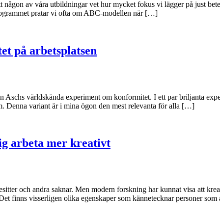
tt någon av våra utbildningar vet hur mycket fokus vi lägger på just bet
programmet pratar vi ofta om ABC-modellen när […]
et på arbetsplatsen
mon Aschs världskända experiment om konformitet. I ett par briljanta e
am. Denna variant är i mina ögon den mest relevanta för alla […]
g arbeta mer kreativt
sitter och andra saknar. Men modern forskning har kunnat visa att kreativ
. Det finns visserligen olika egenskaper som kännetecknar personer som 