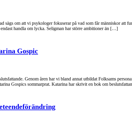
sägs om att vi psykologer fokuserar på vad som får människor att fung
r att endast handla om lycka. Seligman har större ambitioner än […]
tarina Gospic
eslutsfattande. Genom åren har vi bland annat utbildat Folksams person
atarina Gospics sommarprat. Katarina har skrivit en bok om beslutsfatt
eteendeförändring