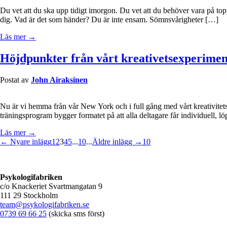
Du vet att du ska upp tidigt imorgon. Du vet att du behöver vara på topp
dig. Vad är det som händer? Du är inte ensam. Sömnsvårigheter […]
Läs mer →
Höjdpunkter från vårt kreativetsexperimen
Postat av
John Airaksinen
Nu är vi hemma från vår New York och i full gång med vårt kreativitets
träningsprogram bygger formatet på att alla deltagare får individuell, 
Läs mer →
← Nyare inlägg
1
2
3
4
5
...
10
...
Äldre inlägg →
10
Psykologifabriken
c/o Knackeriet Svartmangatan 9
111 29 Stockholm
team@psykologifabriken.se
0739 69 66 25
(skicka sms först)