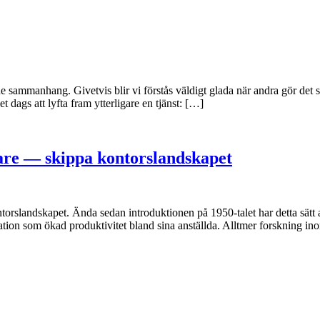
de sammanhang. Givetvis blir vi förstås väldigt glada när andra gör det
dags att lyfta fram ytterligare en tjänst: […]
are — skippa kontorslandskapet
orslandskapet. Ända sedan introduktionen på 1950-talet har detta sätt att
kation som ökad produktivitet bland sina anställda. Alltmer forskning 