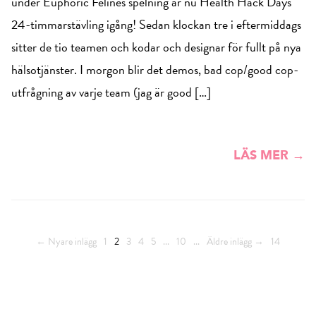
under Euphoric Felines spelning är nu Health Hack Days
24-timmarstävling igång! Sedan klockan tre i eftermiddags
sitter de tio teamen och kodar och designar för fullt på nya
hälsotjänster. I morgon blir det demos, bad cop/good cop-
utfrågning av varje team (jag är good […]
LÄS MER →
← Nyare inlägg
1
2
3
4
5
...
10
...
Äldre inlägg →
14