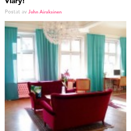
Viary!
John Airaksinen
Postat av