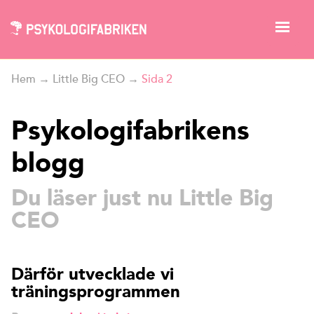
Hem
→
Little Big CEO
→
Sida 2
Psykologifabrikens
blogg
Du läser just nu Little Big
CEO
Därför utvecklade vi
träningsprogrammen