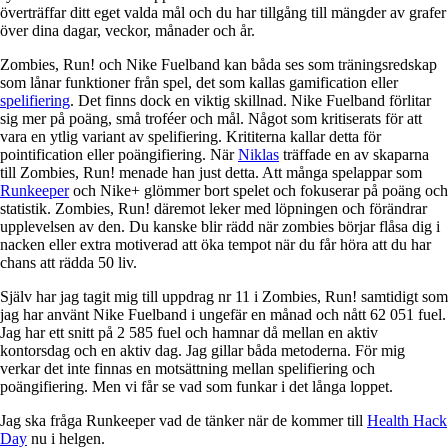
överträffar ditt eget valda mål och du har tillgång till mängder av grafer
över dina dagar, veckor, månader och år.
Zombies, Run! och Nike Fuelband kan båda ses som träningsredskap
som lånar funktioner från spel, det som kallas gamification eller
spelifiering
. Det finns dock en viktig skillnad. Nike Fuelband förlitar
sig mer på poäng, små troféer och mål. Något som kritiserats för att
vara en ytlig variant av spelifiering. Krititerna kallar detta för
pointification eller poängifiering. När
Niklas
träffade en av skaparna
till Zombies, Run! menade han just detta. Att många spelappar som
Runkeeper
och Nike+ glömmer bort spelet och fokuserar på poäng och
statistik. Zombies, Run! däremot leker med löpningen och förändrar
upplevelsen av den. Du kanske blir rädd när zombies börjar flåsa dig i
nacken eller extra motiverad att öka tempot när du får höra att du har
chans att rädda 50 liv.
Själv har jag tagit mig till uppdrag nr 11 i Zombies, Run! samtidigt som
jag har använt Nike Fuelband i ungefär en månad och nått 62 051 fuel.
Jag har ett snitt på 2 585 fuel och hamnar då mellan en aktiv
kontorsdag och en aktiv dag. Jag gillar båda metoderna. För mig
verkar det inte finnas en motsättning mellan spelifiering och
poängifiering. Men vi får se vad som funkar i det långa loppet.
Jag ska fråga Runkeeper vad de tänker när de kommer till
Health Hack
Day
nu i helgen.