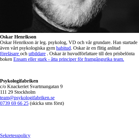
Oskar Henrikson
Oskar Henrikson är leg. psykolog, VD och vår grundare. Han startade
även vårt psykologiska gym
habitud
. Oskar är en flitig anlitad
föreläsare
och
utbildare
. Oskar är huvudförfattare till den prisbelönta
boken
Ensam eller stark - åtta principer för framgångsrika team.
Psykologifabriken
c/o Knackeriet Svartmangatan 9
111 29 Stockholm
team@psykologifabriken.se
0739 69 66 25
(skicka sms först)
Sekretesspolicy