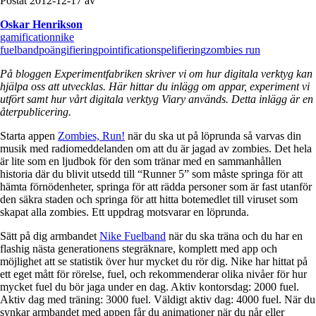
Postat 2012-12-17 av
Oskar Henrikson
gamification
nike
fuelband
poängifiering
pointification
spelifiering
zombies run
På bloggen Experimentfabriken skriver vi om hur digitala verktyg kan
hjälpa oss att utvecklas. Här hittar du inlägg om appar, experiment vi
utfört samt hur vårt digitala verktyg Viary används. Detta inlägg är en
återpublicering.
Starta appen
Zombies, Run!
när du ska ut på löprunda så varvas din
musik med radiomeddelanden om att du är jagad av zombies. Det hela
är lite som en ljudbok för den som tränar med en sammanhållen
historia där du blivit utsedd till “Runner 5” som måste springa för att
hämta förnödenheter, springa för att rädda personer som är fast utanför
den säkra staden och springa för att hitta botemedlet till viruset som
skapat alla zombies. Ett uppdrag motsvarar en löprunda.
Sätt på dig armbandet
Nike Fuelband
när du ska träna och du har en
flashig nästa generationens stegräknare, komplett med app och
möjlighet att se statistik över hur mycket du rör dig. Nike har hittat på
ett eget mått för rörelse, fuel, och rekommenderar olika nivåer för hur
mycket fuel du bör jaga under en dag. Aktiv kontorsdag: 2000 fuel.
Aktiv dag med träning: 3000 fuel. Väldigt aktiv dag: 4000 fuel. När du
synkar armbandet med appen får du animationer när du når eller