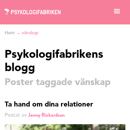
Hem
→
vänskap
Psykologifabrikens
blogg
Poster taggade vänskap
Ta hand om dina relationer
Jenny Rickardson
Postat av