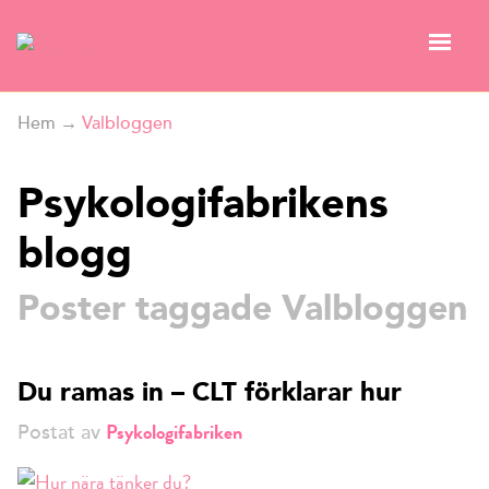
Hem
→
Valbloggen
Psykologifabrikens
blogg
Poster taggade Valbloggen
Du ramas in – CLT förklarar hur
Psykologifabriken
Postat av