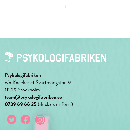
1
Psykologifabriken
c/o Knackeriet Svartmangatan 9
111 29 Stockholm
team@psykologifabriken.se
0739 69 66 25
(skicka sms först)