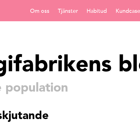
Om oss
Tjänster
Habitud
Kundcas
gifabrikens b
 population
skjutande