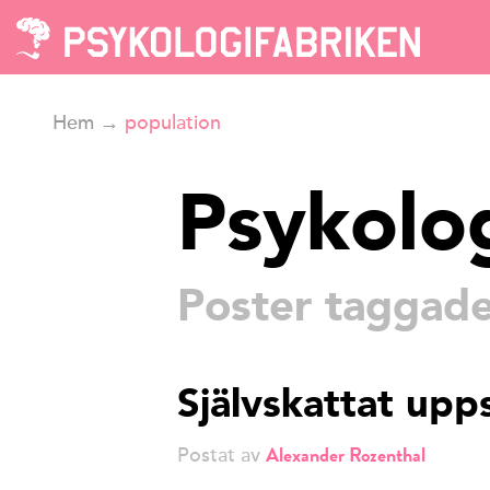
Hem
→
population
Psykolo
Poster taggade
Självskattat upp
Alexander Rozenthal
Postat av