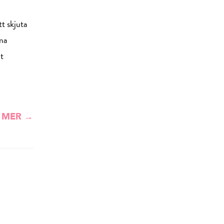
t skjuta
mma
nt
 MER →