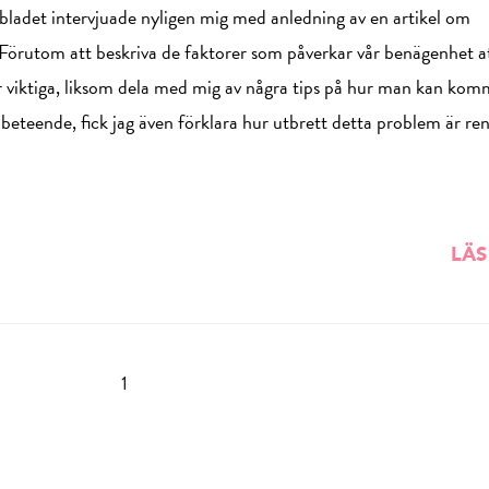
ladet intervjuade nyligen mig med anledning av en artikel om
 Förutom att beskriva de faktorer som påverkar vår benägenhet at
 viktiga, liksom dela med mig av några tips på hur man kan ko
t beteende, fick jag även förklara hur utbrett detta problem är re
LÄS
1