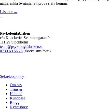
några enkla övningar att prova själv hemma.
Läs mer →
1
Psykologifabriken
c/o Knackeriet Svartmangatan 9
111 29 Stockholm
team@psykologifabriken.se
0739 69 66 25
(skicka sms först)
Sekretesspolicy
Om oss
Tjänster
Habitud
Kundcase
Blogg
Nyhetsbrev