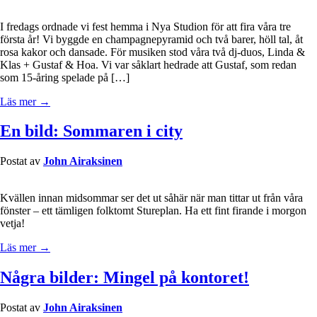
I fredags ordnade vi fest hemma i Nya Studion för att fira våra tre
första år! Vi byggde en champagnepyramid och två barer, höll tal, åt
rosa kakor och dansade. För musiken stod våra två dj-duos, Linda &
Klas + Gustaf & Hoa. Vi var såklart hedrade att Gustaf, som redan
som 15-åring spelade på […]
Läs mer →
En bild: Sommaren i city
Postat av
John Airaksinen
Kvällen innan midsommar ser det ut såhär när man tittar ut från våra
fönster – ett tämligen folktomt Stureplan. Ha ett fint firande i morgon
vetja!
Läs mer →
Några bilder: Mingel på kontoret!
Postat av
John Airaksinen