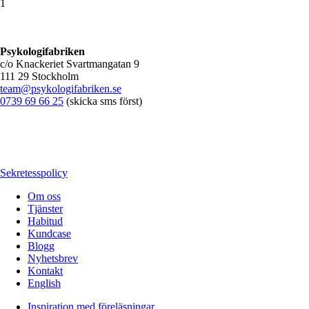
1
Psykologifabriken
c/o Knackeriet Svartmangatan 9
111 29 Stockholm
team@psykologifabriken.se
0739 69 66 25
(skicka sms först)
Sekretesspolicy
Om oss
Tjänster
Habitud
Kundcase
Blogg
Nyhetsbrev
Kontakt
English
Inspiration med föreläsningar