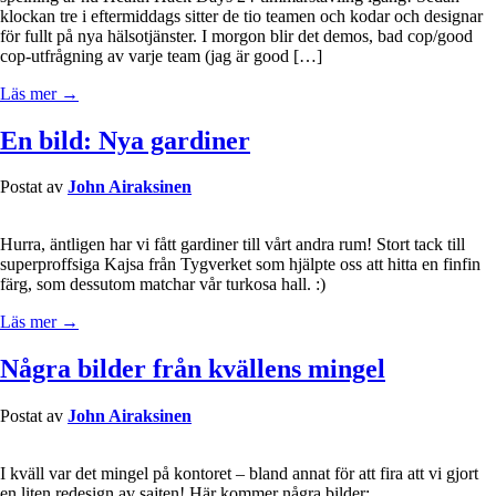
klockan tre i eftermiddags sitter de tio teamen och kodar och designar
för fullt på nya hälsotjänster. I morgon blir det demos, bad cop/good
cop-utfrågning av varje team (jag är good […]
Läs mer →
En bild: Nya gardiner
Postat av
John Airaksinen
Hurra, äntligen har vi fått gardiner till vårt andra rum! Stort tack till
superproffsiga Kajsa från Tygverket som hjälpte oss att hitta en finfin
färg, som dessutom matchar vår turkosa hall. :)
Läs mer →
Några bilder från kvällens mingel
Postat av
John Airaksinen
I kväll var det mingel på kontoret – bland annat för att fira att vi gjort
en liten redesign av sajten! Här kommer några bilder: