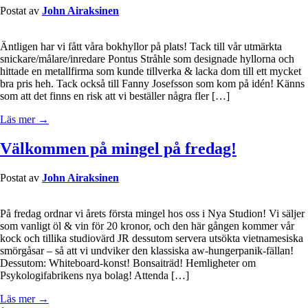
Postat av
John Airaksinen
Äntligen har vi fått våra bokhyllor på plats! Tack till vår utmärkta
snickare/målare/inredare Pontus Stråhle som designade hyllorna och
hittade en metallfirma som kunde tillverka & lacka dom till ett mycket
bra pris heh. Tack också till Fanny Josefsson som kom på idén! Känns
som att det finns en risk att vi beställer några fler […]
Läs mer →
Välkommen på mingel på fredag!
Postat av
John Airaksinen
På fredag ordnar vi årets första mingel hos oss i Nya Studion! Vi säljer
som vanligt öl & vin för 20 kronor, och den här gången kommer vår
kock och tillika studiovärd JR dessutom servera utsökta vietnamesiska
smörgåsar – så att vi undviker den klassiska aw-hungerpanik-fällan!
Dessutom: Whiteboard-konst! Bonsaiträd! Hemligheter om
Psykologifabrikens nya bolag! Attenda […]
Läs mer →