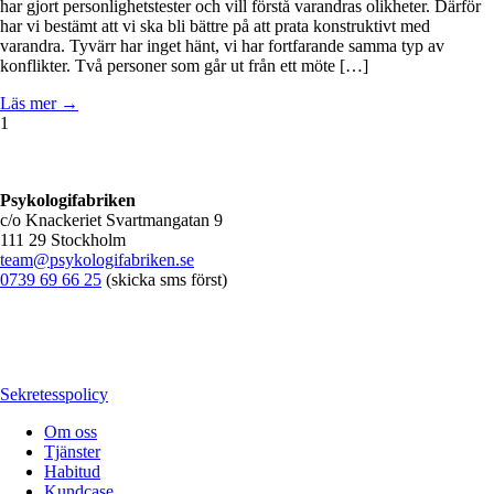
har gjort personlighetstester och vill förstå varandras olikheter. Därför
har vi bestämt att vi ska bli bättre på att prata konstruktivt med
varandra. Tyvärr har inget hänt, vi har fortfarande samma typ av
konflikter. Två personer som går ut från ett möte […]
Läs mer →
1
Psykologifabriken
c/o Knackeriet Svartmangatan 9
111 29 Stockholm
team@psykologifabriken.se
0739 69 66 25
(skicka sms först)
Sekretesspolicy
Om oss
Tjänster
Habitud
Kundcase