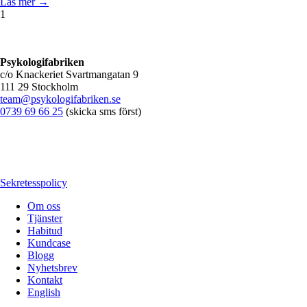
Läs mer →
1
Psykologifabriken
c/o Knackeriet Svartmangatan 9
111 29 Stockholm
team@psykologifabriken.se
0739 69 66 25
(skicka sms först)
Sekretesspolicy
Om oss
Tjänster
Habitud
Kundcase
Blogg
Nyhetsbrev
Kontakt
English