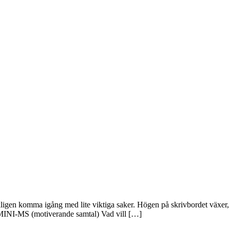
igen komma igång med lite viktiga saker. Högen på skrivbordet växer, o
tet MINI-MS (motiverande samtal) Vad vill […]