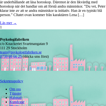
är underhållande att läsa horoskop. Däremot är den likvärdig med
horoskop när det handlar om att förstå andra människor. ”Du vet, Peter
klarar inte av att se andra människor ta initiativ. Han är en typiskt blå
person.” CItatet ovan kommer från karaktären Lena […]
Läs mer →
1
Psykologifabriken
c/o Knackeriet Svartmangatan 9
111 29 Stockholm
team@psykologifabriken.se
0739 69 66 25
(skicka sms först)
Sekretesspolicy
Om oss
Tjänster
Habitud
Kundcase