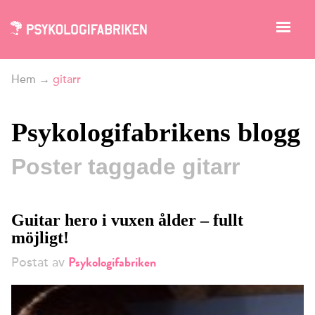
Hem
→
gitarr
Psykologifabrikens blogg
Poster taggade gitarr
Guitar hero i vuxen ålder – fullt
möjligt!
Psykologifabriken
Postat av