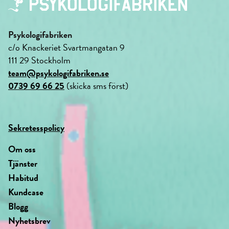
Psykologifabriken
c/o Knackeriet Svartmangatan 9
111 29 Stockholm
team@psykologifabriken.se
0739 69 66 25
(skicka sms först)
Sekretesspolicy
Om oss
Tjänster
Habitud
Kundcase
Blogg
Nyhetsbrev