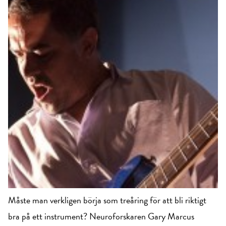
Måste man verkligen börja som treåring för att bli riktigt
bra på ett instrument? Neuroforskaren Gary Marcus