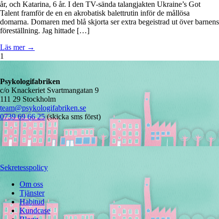
år, och Katarina, 6 år. I den TV-sända talangjakten Ukraine’s Got
Talent framför de en en akrobatisk balettrutin inför de mållösa
domarna. Domaren med blå skjorta ser extra begeistrad ut över barnens
föreställning. Jag hittade […]
Läs mer →
1
Psykologifabriken
c/o Knackeriet Svartmangatan 9
111 29 Stockholm
team@psykologifabriken.se
0739 69 66 25
(skicka sms först)
Sekretesspolicy
Om oss
Tjänster
Habitud
Kundcase