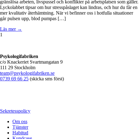
gränslösa arbeten, livspussel och konflikter på arbetsplatsen som gäller.
Lyckolabbet tipsar om hur stresspåslaget kan lindras, och hur du får en
mer kvalitativ återhämtning. När vi befinner oss i hotfulla situationer
går pulsen upp, blod pumpas […]
Läs mer →
1
Psykologifabriken
c/o Knackeriet Svartmangatan 9
111 29 Stockholm
team@psykologifabriken.se
0739 69 66 25
(skicka sms först)
Sekretesspolicy
Om oss
Tjänster
Habitud
Kundcase