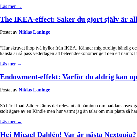
Läs mer →
The IKEA-effect: Saker du gjort själv är all
Postat av
Niklas Laninge
“Har skruvat ihop två hyllor från IKEA. Känner mig otroligt händig och
känsla är så pass vedertagen att beteendeekonomer gett den ett namn: 
Läs mer →
Endowment-effekt: Varför du aldrig kan upp
Postat av
Niklas Laninge
Så här i Ipad 2-tider känns det relevant att påminna om paddans osexig
stolt ägare av en Kindle men hur varmt jag än talar om min platta så h
Läs mer →
Hej Micael Dahlén! Var är nästa Nextopia?