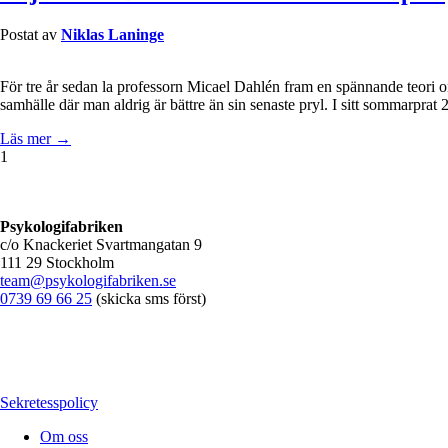
Postat av
Niklas Laninge
För tre år sedan la professorn Micael Dahlén fram en spännande teori 
samhälle där man aldrig är bättre än sin senaste pryl. I sitt sommarprat
Läs mer →
1
Psykologifabriken
c/o Knackeriet Svartmangatan 9
111 29 Stockholm
team@psykologifabriken.se
0739 69 66 25
(skicka sms först)
Sekretesspolicy
Om oss