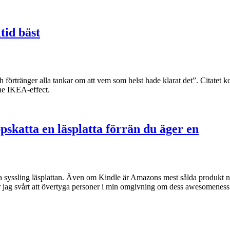
tid bäst
 förtränger alla tankar om att vem som helst hade klarat det”. Citatet
the IKEA-effect.
skatta en läsplatta förrän du äger en
a syssling läsplattan. Även om Kindle är Amazons mest sålda produkt nå
ar jag svårt att övertyga personer i min omgivning om dess awesomeness.