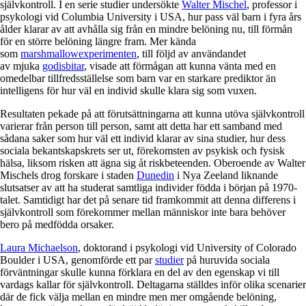
självkontroll. I en serie studier undersökte
Walter Mischel
, professor i
psykologi vid Columbia University i USA, hur pass väl barn i fyra års
ålder klarar av att avhålla sig från en mindre belöning nu, till förmån
för en större belöning längre fram. Mer kända
som
marshmallowexperimenten
, till följd av användandet
av mjuka
godisbitar
, visade att förmågan att kunna vänta med en
omedelbar tillfredsställelse som barn var en starkare prediktor än
intelligens för hur väl en individ skulle klara sig som vuxen.
Resultaten pekade på att förutsättningarna att kunna utöva självkontroll
varierar från person till person, samt att detta har ett samband med
sådana saker som hur väl ett individ klarar av sina studier, hur dess
sociala bekantskapskrets ser ut, förekomsten av psykisk och fysisk
hälsa, liksom risken att ägna sig åt riskbeteenden. Oberoende av Walter
Mischels drog forskare i staden
Dunedin
i Nya Zeeland liknande
slutsatser av att ha studerat samtliga individer födda i början på 1970-
talet. Samtidigt har det på senare tid framkommit att denna differens i
självkontroll som förekommer mellan människor inte bara behöver
bero på medfödda orsaker.
Laura Michaelson
, doktorand i psykologi vid University of Colorado
Boulder i USA, genomförde ett par
studier
på huruvida sociala
förväntningar skulle kunna förklara en del av den egenskap vi till
vardags kallar för självkontroll. Deltagarna ställdes inför olika scenarier
där de fick välja mellan en mindre men mer omgående belöning,