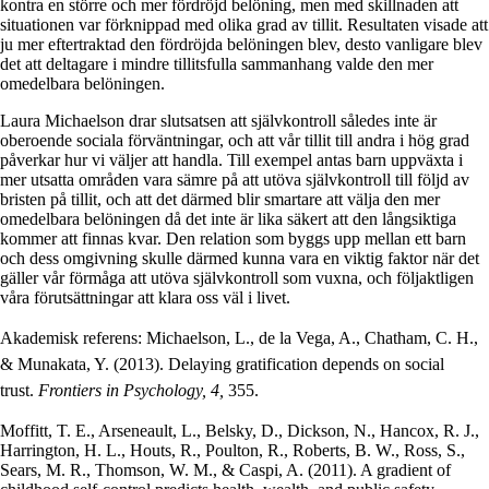
kontra en större och mer fördröjd belöning, men med skillnaden att
situationen var förknippad med olika grad av tillit. Resultaten visade att
ju mer eftertraktad den fördröjda belöningen blev, desto vanligare blev
det att deltagare i mindre tillitsfulla sammanhang valde den mer
omedelbara belöningen.
Laura Michaelson drar slutsatsen att självkontroll således inte är
oberoende sociala förväntningar, och att vår tillit till andra i hög grad
påverkar hur vi väljer att handla. Till exempel antas barn uppväxta i
mer utsatta områden vara sämre på att utöva självkontroll till följd av
bristen på tillit, och att det därmed blir smartare att välja den mer
omedelbara belöningen då det inte är lika säkert att den långsiktiga
kommer att finnas kvar. Den relation som byggs upp mellan ett barn
och dess omgivning skulle därmed kunna vara en viktig faktor när det
gäller vår förmåga att utöva självkontroll som vuxna, och följaktligen
våra förutsättningar att klara oss väl i livet.
Akademisk referens: Michaelson, L., de la Vega, A., Chatham, C. H.,
& Munakata, Y. (2013). Delaying gratification depends on social
trust.
Frontiers in Psychology, 4,
355.
Moffitt, T. E., Arseneault, L., Belsky, D., Dickson, N., Hancox, R. J.,
Harrington, H. L., Houts, R., Poulton, R., Roberts, B. W., Ross, S.,
Sears, M. R., Thomson, W. M., & Caspi, A. (2011). A gradient of