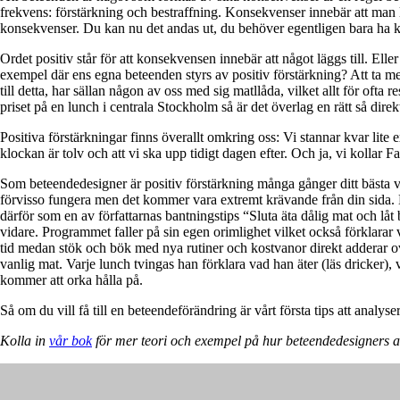
frekvens: förstärkning och bestraffning. Konsekvenser innebär att man lägg
konsekvenser. Du kan nu det andas ut, du behöver egentligen bara ha ko
Ordet positiv står för att konsekvensen innebär att något läggs till. Ell
exempel där ens egna beteenden styrs av positiv förstärkning? Att ta med 
till detta, har sällan någon av oss med sig matllåda, vilket allt för oft
priset på en lunch i centrala Stockholm så är det överlag en rätt så dir
Positiva förstärkningar finns överallt omkring oss: Vi stannar kvar lite extr
klockan är tolv och att vi ska upp tidigt dagen efter. Och ja, vi kollar
Som beteendedesigner är positiv förstärkning många gånger ditt bästa va
förvisso fungera men det kommer vara extremt krävande från din sida. Det ä
därför som en av författarnas bantningstips “Sluta äta dålig mat och låt 
vidare. Programmet faller på sin egen orimlighet vilket också förklarar 
tid medan stök och bök med nya rutiner och kostvanor direkt adderar ov
vanlig mat. Varje lunch tvingas han förklara vad han äter (läs dricker),
kommer att orka hålla på.
Så om du vill få till en beteendeförändring är vårt första tips att analys
Kolla in
vår bok
för mer teori och exempel på hur beteendedesigners 