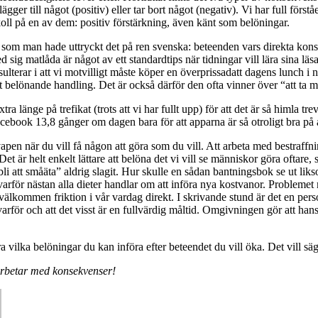
er till något (positiv) eller tar bort något (negativ). Vi har full förståe
ll på en av dem: positiv förstärkning, även känt som belöningar.
er som man hade uttryckt det på ren svenska: beteenden vars direkta konse
sig matlåda är något av ett standardtips när tidningar vill lära sina läsa
a resulterar i att vi motvilligt måste köper en överprissadatt dagens lunc
ekt belönande handling. Det är också därför den ofta vinner över “att ta
a länge på trefikat (trots att vi har fullt upp) för att det är så himla trevl
 Facebook 13,8 gånger om dagen bara för att apparna är så otroligt bra på
pen när du vill få någon att göra som du vill. Att arbeta med bestraffni
r helt enkelt lättare att belöna det vi vill se människor göra oftare, sna
bli att småäta” aldrig slagit. Hur skulle en sådan bantningsbok se ut lik
varför nästan alla dieter handlar om att införa nya kostvanor. Problemet 
älkommen friktion i vår vardag direkt. I skrivande stund är det en pers
 varför och att det visst är en fullvärdig måltid. Omgivningen gör att ha
era vilka belöningar du kan införa efter beteendet du vill öka. Det vill s
arbetar med konsekvenser!