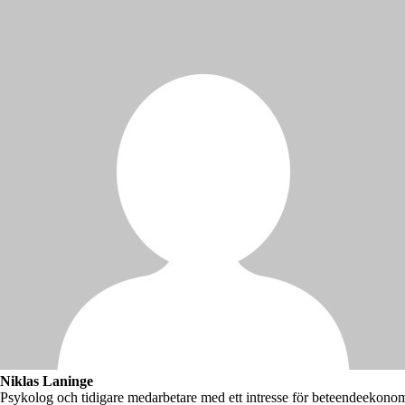
Niklas Laninge
Psykolog och tidigare medarbetare med ett intresse för beteendeekono