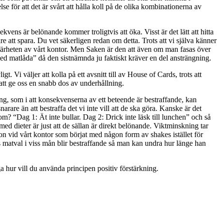
lse för att det är svårt att hålla koll på de olika kombinationerna av
kvens är belönande kommer troligtvis att öka. Visst är det lätt att hitta
re att spara. Du vet säkerligen redan om detta. Trots att vi själva känner
h i närheten av vårt kontor. Men Saken är den att även om man fasas över
 med matlåda” då den sistnämnda ju faktiskt kräver en del ansträngning.
igt. Vi väljer att kolla på ett avsnitt till av House of Cards, trots att
 att ge oss en snabb dos av underhållning.
ng, som i att konsekvenserna av ett beteende är bestraffande, kan
rare än att bestraffa det vi inte vill att de ska göra. Kanske är det
som? “Dag 1: Ät inte bullar. Dag 2: Drick inte läsk till lunchen” och så
med dieter är just att de sällan är direkt belönande. Viktminskning tar
on vid vårt kontor som börjat med någon form av shakes istället för
ns matval i viss mån blir bestraffande så man kan undra hur länge han
äga hur vill du använda principen positiv förstärkning.