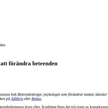
nden
r att förändra beteenden
nsons bok Beteendedesign: psykologin som förändrar tankar, känslor oc
oken på
Adlibris
eller
Bokus
.
eendedesigners lever efter. Kortfattat finns det två typer av konsekven