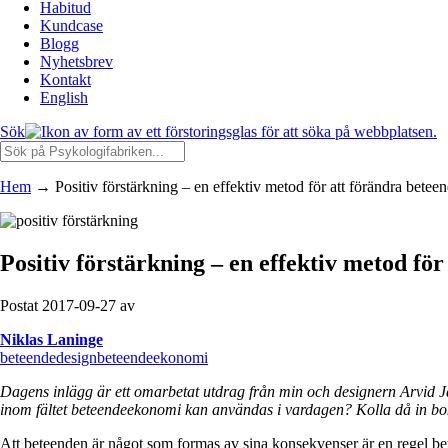
Habitud
Kundcase
Blogg
Nyhetsbrev
Kontakt
English
Sök
Hem
→
Positiv förstärkning – en effektiv metod för att förändra betee
Positiv förstärkning – en effektiv metod fö
Postat 2017-09-27 av
Niklas Laninge
beteendedesign
beteendeekonomi
Dagens inlägg är ett omarbetat utdrag från min och designern Arvid Ja
inom fältet beteendeekonomi kan användas i vardagen? Kolla då in b
Att beteenden är något som formas av sina konsekvenser är en regel bet