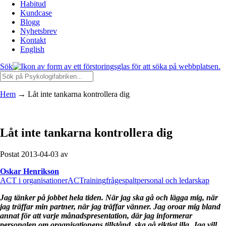
Habitud
Kundcase
Blogg
Nyhetsbrev
Kontakt
English
Sök
Hem
→
Låt inte tankarna kontrollera dig
Låt inte tankarna kontrollera dig
Postat 2013-04-03 av
Oskar Henrikson
ACT i organisationer
ACTraining
frågespalt
personal och ledarskap
Jag tänker på jobbet hela tiden. När jag ska gå och lägga mig, när
jag träffar min partner, när jag träffar vänner. Jag oroar mig bland
annat för att varje månadspresentation, där jag informerar
personalen om organisationens tillstånd, ska gå riktigt illa. Jag vill