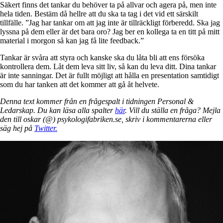
Säkert finns det tankar du behöver ta på allvar och agera på, men inte
hela tiden. Bestäm då hellre att du ska ta tag i det vid ett särskilt
tillfälle. ”Jag har tankar om att jag inte är tillräckligt förberedd. Ska jag
lyssna på dem eller är det bara oro? Jag ber en kollega ta en titt på mitt
material i morgon så kan jag få lite feedback.”
Tankar är svåra att styra och kanske ska du låta bli att ens försöka
kontrollera dem. Låt dem leva sitt liv, så kan du leva ditt. Dina tankar
är inte sanningar. Det är fullt möjligt att hålla en presentation samtidigt
som du har tanken att det kommer att gå åt helvete.
Denna text kommer från en frågespalt i tidningen Personal &
Ledarskap. Du kan läsa alla spalter
här
. Vill du ställa en fråga? Mejla
den till oskar (@) psykologifabriken.se, skriv i kommentarerna eller
säg hej på
Twitter.