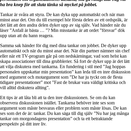
ha bra knep för att sluta tänka så mycket på jobbet.
Tankar är svåra att styra. De kan dyka upp automatiskt och när man
minst anar det. Om du till exempel hör första delen av ett ordspråk, är
det lätt att den andra delen dyker upp av sig själv. Vad händer när du
läser ”Anfall är bästa … ”? Min misstanke är att ordet ”försvar” dök
upp utan att du hann reagera.
Samma sak händer för dig med dina tankar om jobbet. De dyker upp
automatiskt och när du minst anar det. När din partner nämner sin chef
eller när ett TV-program går på om nedskärningar, vad som helst kan
skapa associationer till dina grubblerier. Så fort de dyker upp är det lätt
att vilja diskutera med tankarna. En fundering i stil med ”Jag hoppas
personalen uppskattar min presentation” kan leda till en inre diskussion
med argument och motargument som ”De har ju tyckt om de flesta
tidigare presentationer” mot ”Fast de brukar vara väldigt kritiska och
vill alltid diskutera allting”.
Ett tips är att låta bli att ta den inre diskussionen. Se om du kan
observera diskussionen istället. Tankarna behöver inte ses som
argument som måste besvaras eller problem som måste lösas. De kan
ses som det de är: tankar. Du kan säga till dig själv ”Nu har jag många
tankar om morgondagens presentation” och ta ett betraktande
perspektiv på ditt inre liv.