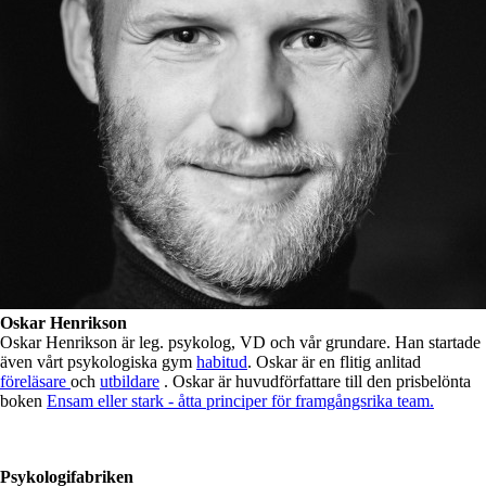
Oskar Henrikson
Oskar Henrikson är leg. psykolog, VD och vår grundare. Han startade
även vårt psykologiska gym
habitud
. Oskar är en flitig anlitad
föreläsare
och
utbildare
. Oskar är huvudförfattare till den prisbelönta
boken
Ensam eller stark - åtta principer för framgångsrika team.
Psykologifabriken