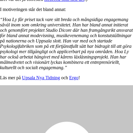
I motiveringen står det bland annat:
“Hoa Ly får priset tack vare sitt breda och mångsidiga engagemang
såväl inom som omkring universitetet. Han har bland annat initierat
och genomfört projektet Studio Dicore där han framgångsrikt ansvarat
för bland annat modevisning, musikevenemang och konstutställningar
på nationerna och Uppsala slott. Han var med och startade
Psykologifabriken som på ett förtjänstfullt sätt har bidragit till att göra
psykologi mer tillgängligt och applicerbart på nya områden. Hoa Ly
har också arbetat hängivet med kårens läxläsningsprojekt. Han har
målmedvetet och visionärt lyckas kombinera ett entreprenöriellt,
kulturellt och socialt engagemang.”
Läs mer på
Upsala Nya Tidning
och
Ergo
!