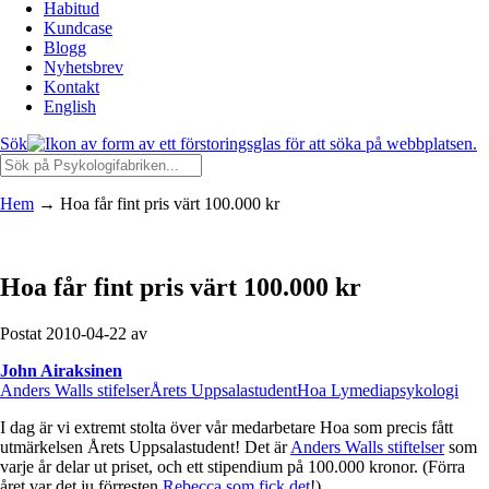
Habitud
Kundcase
Blogg
Nyhetsbrev
Kontakt
English
Sök
Hem
→
Hoa får fint pris värt 100.000 kr
Hoa får fint pris värt 100.000 kr
Postat 2010-04-22 av
John Airaksinen
Anders Walls stifelser
Årets Uppsalastudent
Hoa Ly
media
psykologi
I dag är vi extremt stolta över vår medarbetare Hoa som precis fått
utmärkelsen Årets Uppsalastudent! Det är
Anders Walls stiftelser
som
varje år delar ut priset, och ett stipendium på 100.000 kronor. (Förra
året var det ju förresten
Rebecca som fick det
!)