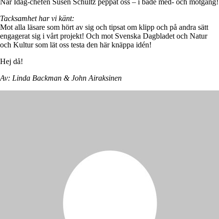
När Idag-chefen Susen Schultz peppat oss – i både med- och motgång!
Tacksamhet har vi känt:
Mot alla läsare som hört av sig och tipsat om klipp och på andra sätt
engagerat sig i vårt projekt! Och mot Svenska Dagbladet och Natur
och Kultur som lät oss testa den här knäppa idén!
Hej då!
Av: Linda Backman & John Airaksinen