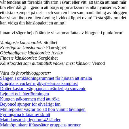
vår tendens att förenkla tillvaron i svart eller vitt, att tänka att man mår
bra eller dåligt – genom att börja uppmärksamma alla nyanserna. Som
ett sista exempel på det – och som en liten sammanfattning av bloggen
har vi satt ihop en liten övning i videoklippet ovan! Testa själv om det
kan vidga din känslopalett en aning!
Innan vi säger hej då tänkte vi sammanfatta av bloggen i punktform!
Vanligaste känsloordet:
Stolthet
Konstigaste känsloordet:
Flamsighet
Obehagligaste känsloordet:
Avsky
Finaste känsloordet:
Sorglöshet
Känsloordet som automatisk väcker mest känslor:
Vemod
Våra tio favoritbloggposter:
Sången i omklädningsrummet får hjärtan att smälta
Krigsdans väcker rugbyspelarnas kamplust
Dotter kastar i väg pappas ovärderliga souvenir
Lejonet och återföreningen
Kungen påkommen med att röka
Beyoncé sjunger för elvaårigt fan
Minireporter vägrar tro att hon vunnit tävlingen
Fyrlingarna kiknar av skratt
Matt dansar sig igenom 42 länder
Malmöpunkare ifrågasätter gruppens normer