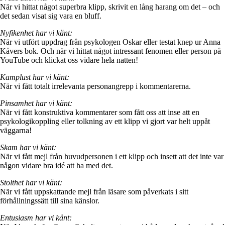
När vi hittat något superbra klipp, skrivit en lång harang om det – och
det sedan visat sig vara en bluff.
Nyfikenhet har vi känt:
När vi utfört uppdrag från psykologen Oskar eller testat knep ur Anna
Kåvers bok. Och när vi hittat något intressant fenomen eller person på
YouTube och klickat oss vidare hela natten!
Kamplust har vi känt:
När vi fått totalt irrelevanta personangrepp i kommentarerna.
Pinsamhet har vi känt:
När vi fått konstruktiva kommentarer som fått oss att inse att en
psykologikoppling eller tolkning av ett klipp vi gjort var helt uppåt
väggarna!
Skam har vi känt:
När vi fått mejl från huvudpersonen i ett klipp och insett att det inte var
någon vidare bra idé att ha med det.
Stolthet har vi känt:
När vi fått uppskattande mejl från läsare som påverkats i sitt
förhållningssätt till sina känslor.
Entusiasm har vi känt: