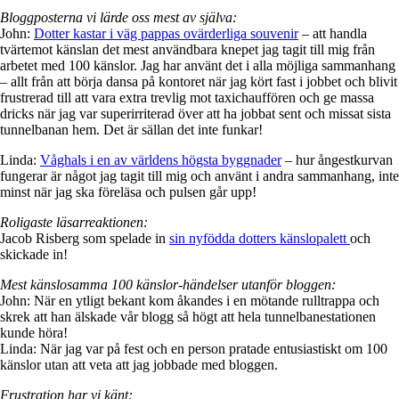
Bloggposterna vi lärde oss mest av själva:
John:
Dotter kastar i väg pappas ovärderliga souvenir
– att handla
tvärtemot känslan det mest användbara knepet jag tagit till mig från
arbetet med 100 känslor. Jag har använt det i alla möjliga sammanhang
– allt från att börja dansa på kontoret när jag kört fast i jobbet och blivit
frustrerad till att vara extra trevlig mot taxichauffören och ge massa
dricks när jag var superirriterad över att ha jobbat sent och missat sista
tunnelbanan hem. Det är sällan det inte funkar!
Linda:
Våghals i en av världens högsta byggnader
– hur ångestkurvan
fungerar är något jag tagit till mig och använt i andra sammanhang, inte
minst när jag ska föreläsa och pulsen går upp!
Roligaste läsarreaktionen:
Jacob Risberg som spelade in
sin nyfödda dotters känslopalett
och
skickade in!
Mest känslosamma 100 känslor-händelser utanför bloggen:
John: När en ytligt bekant kom åkandes i en mötande rulltrappa och
skrek att han älskade vår blogg så högt att hela tunnelbanestationen
kunde höra!
Linda: När jag var på fest och en person pratade entusiastiskt om 100
känslor utan att veta att jag jobbade med bloggen.
Frustration har vi känt: