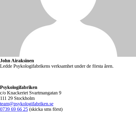
John Airaksinen
Ledde Psykologifabrikens verksamhet under de första åren.
Psykologifabriken
c/o Knackeriet Svartmangatan 9
111 29 Stockholm
team@psykologifabriken.se
0739 69 66 25
(skicka sms först)