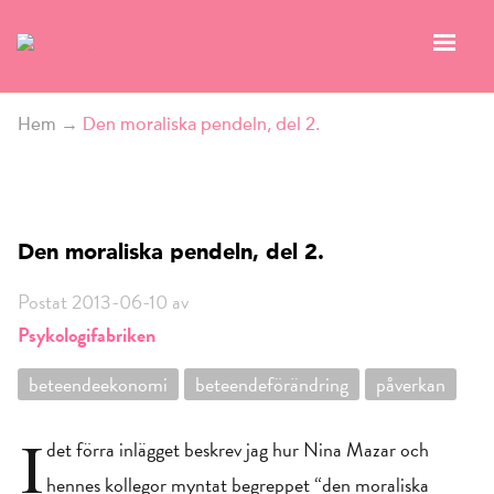
Hem
→
Den moraliska pendeln, del 2.
Den moraliska pendeln, del 2.
Postat 2013-06-10 av
Psykologifabriken
beteendeekonomi
beteendeförändring
påverkan
I
det förra inlägget beskrev jag hur Nina Mazar och
hennes kollegor myntat begreppet “den moraliska