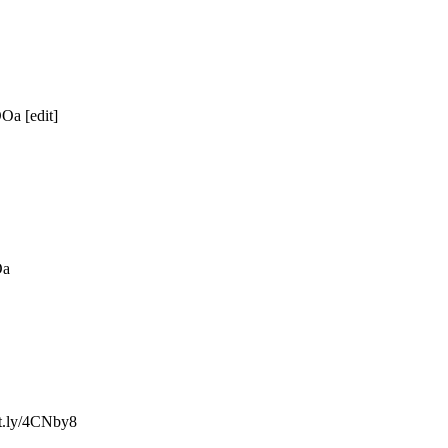
Oa [edit]
Oa
it.ly/4CNby8