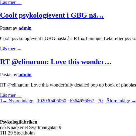
Läs mer →
Coolt psykologievent i GBG nä…
Postat av
admin
Coolt psykologievent i GBG nästa år! RT @Laninge: Letar efter psyko
Läs mer →
RT @elinaram: Love this wonder…
Postat av
admin
RT @elinaram: Love this wonderfully detailed pop up book of phobias.
Läs mer →
1
← Nyare inlägg
...
10
20
30
40
50
60
...
63
64
65
66
67
...
70
...
Äldre inlägg 
Psykologifabriken
c/o Knackeriet Svartmangatan 9
111 29 Stockholm