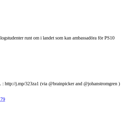
logstudenter runt om i landet som kan ambassadöra för PS10
 : http://j.mp/323za1 (via @brainpicker and @johanstromgren )
→
79