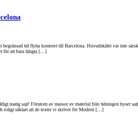
rcelona
en begränsad tid flytta kontoret till Barcelona. Huvudskälet var inte särski
t för att bara längta […]
ldigt matig sajt! Förutom av massor av material från tidningen hyser s
h roligt såklart att de texter vi skriver för Modern […]