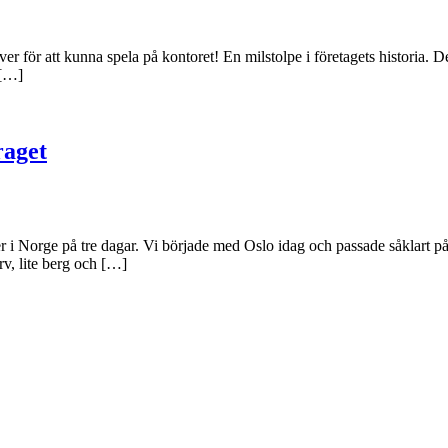
över för att kunna spela på kontoret! En milstolpe i företagets historia. 
 […]
raget
 i Norge på tre dagar. Vi började med Oslo idag och passade såklart på a
rv, lite berg och […]