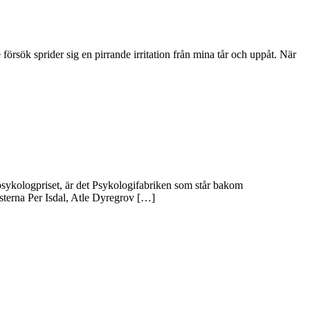
försök sprider sig en pirrande irritation från mina tår och uppåt. När
psykologpriset, är det Psykologifabriken som står bakom
listerna Per Isdal, Atle Dyregrov […]