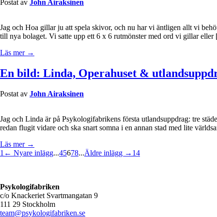
Postat av
John Airaksinen
Jag och Hoa gillar ju att spela skivor, och nu har vi äntligen allt vi beh
till nya bolaget. Vi satte upp ett 6 x 6 rutmönster med ord vi gillar eller
Läs mer →
En bild: Linda, Operahuset & utlandsuppd
Postat av
John Airaksinen
Jag och Linda är på Psykologifabrikens första utlandsuppdrag: tre städer
redan flugit vidare och ska snart somna i en annan stad med lite världsa
Läs mer →
1
← Nyare inlägg
...
4
5
6
7
8
...
Äldre inlägg →
14
Psykologifabriken
c/o Knackeriet Svartmangatan 9
111 29 Stockholm
team@psykologifabriken.se