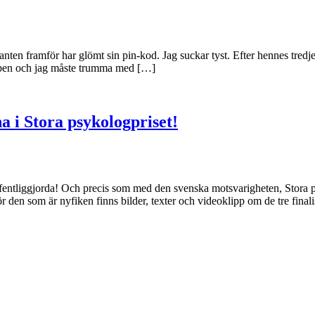
nten framför har glömt sin pin-kod. Jag suckar tyst. Efter hennes tredje 
roppen och jag måste trumma med […]
a i Stora psykologpriset!
offentliggjorda! Och precis som med den svenska motsvarigheten, Stora 
för den som är nyfiken finns bilder, texter och videoklipp om de tre fina