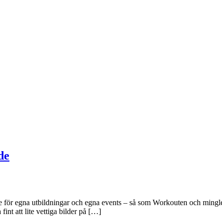
de
de för egna utbildningar och egna events – så som Workouten och minglet
int att lite vettiga bilder på […]