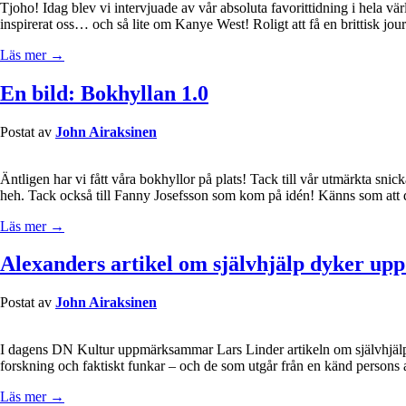
Tjoho! Idag blev vi intervjuade av vår absoluta favorittidning i hela 
inspirerat oss… och så lite om Kanye West! Roligt att få en brittisk jour
Läs mer →
En bild: Bokhyllan 1.0
Postat av
John Airaksinen
Äntligen har vi fått våra bokhyllor på plats! Tack till vår utmärkta sni
heh. Tack också till Fanny Josefsson som kom på idén! Känns som att det
Läs mer →
Alexanders artikel om självhjälp dyker upp
Postat av
John Airaksinen
I dagens DN Kultur uppmärksammar Lars Linder artikeln om självhjälp
forskning och faktiskt funkar – och de som utgår från en känd persons 
Läs mer →