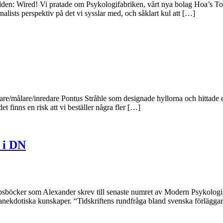
världen: Wired! Vi pratade om Psykologifabriken, vårt nya bolag Hoa’s 
nalists perspektiv på det vi sysslar med, och såklart kul att […]
ckare/målare/inredare Pontus Stråhle som designade hyllorna och hittade 
 finns en risk att vi beställer några fler […]
 i DN
sböcker som Alexander skrev till senaste numret av Modern Psykologi.
anekdotiska kunskaper. “Tidskriftens rundfråga bland svenska förläggar