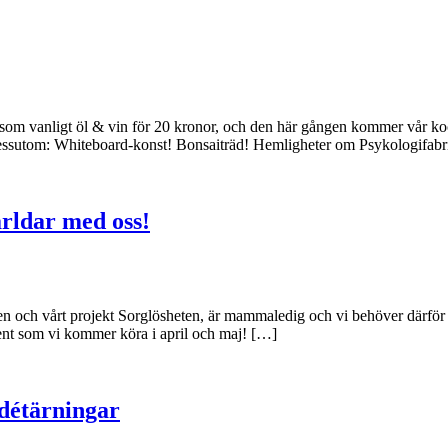
er som vanligt öl & vin för 20 kronor, och den här gången kommer vår ko
 Dessutom: Whiteboard-konst! Bonsaiträd! Hemligheter om Psykologifab
rldar med oss!
och vårt projekt Sorglösheten, är mammaledig och vi behöver därför få 
 event som vi kommer köra i april och maj! […]
détärningar