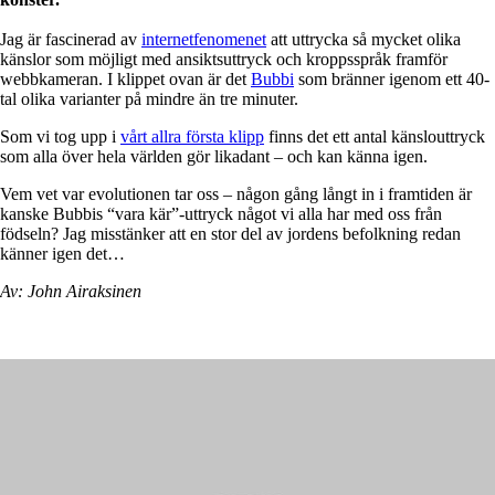
Jag är fascinerad av
internetfenomenet
att uttrycka så mycket olika
känslor som möjligt med ansiktsuttryck och kroppsspråk framför
webbkameran. I klippet ovan är det
Bubbi
som bränner igenom ett 40-
tal olika varianter på mindre än tre minuter.
Som vi tog upp i
vårt allra första klipp
finns det ett antal känslouttryck
som alla över hela världen gör likadant – och kan känna igen.
Vem vet var evolutionen tar oss – någon gång långt in i framtiden är
kanske Bubbis “vara kär”-uttryck något vi alla har med oss från
födseln? Jag misstänker att en stor del av jordens befolkning redan
känner igen det…
Av: John Airaksinen