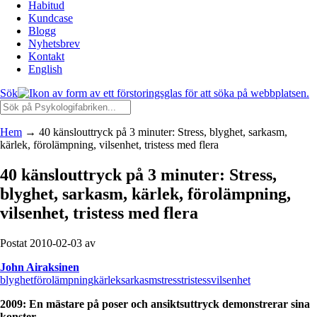
Habitud
Kundcase
Blogg
Nyhetsbrev
Kontakt
English
Sök
Hem
→
40 känslouttryck på 3 minuter: Stress, blyghet, sarkasm,
kärlek, förolämpning, vilsenhet, tristess med flera
40 känslouttryck på 3 minuter: Stress,
blyghet, sarkasm, kärlek, förolämpning,
vilsenhet, tristess med flera
Postat 2010-02-03 av
John Airaksinen
blyghet
förolämpning
kärlek
sarkasm
stress
tristess
vilsenhet
2009: En mästare på poser och ansiktsuttryck demonstrerar sina
konster.