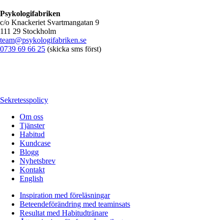
Psykologifabriken
c/o Knackeriet Svartmangatan 9
111 29 Stockholm
team@psykologifabriken.se
0739 69 66 25
(skicka sms först)
Sekretesspolicy
Om oss
Tjänster
Habitud
Kundcase
Blogg
Nyhetsbrev
Kontakt
English
Inspiration med föreläsningar
Beteendeförändring med teaminsats
Resultat med Habitudtränare