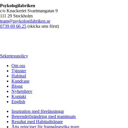
Psykologifabriken
c/o Knackeriet Svartmangatan 9
111 29 Stockholm
team@psykologifabriken.se
0739 69 66 25
(skicka sms först)
Sekretesspolicy
Om oss
Tjänster
Habitud
Kundcase
Blogg
Nyhetsbrev
Kontakt
English
Inspiration med föreläsningar
Beteendeförändring med teaminsats
Resultat med Habitudtränare
Åtta principer för framgångsrika team