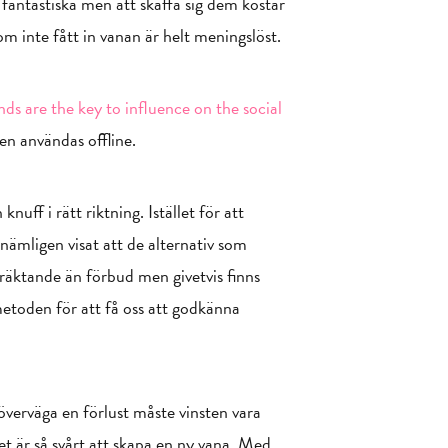
 fantastiska men att skaffa sig dem kostar
m inte fått in vanan är helt meningslöst.
s are the key to influence on the social
en användas offline.
ff i rätt riktning. Istället för att
 nämligen visat att de alternativ som
kräktande än förbud men givetvis finns
oden för att få oss att godkänna
 överväga en förlust måste vinsten vara
et är så svårt att skapa en ny vana. Med