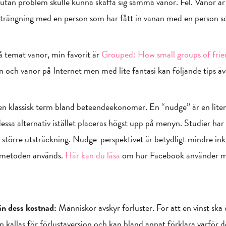
a utan problem skulle kunna skaffa sig samma vanor. Fel. Vanor är
nsträngning med en person som har fått in vanan med en person so
å temat vanor, min favorit är
Grouped: How small groups of friend
och vanor på Internet men med lite fantasi kan följande tips äv
n klassisk term bland beteendeekonomer. En “nudge” är en liten knu
essa alternativ istället placeras högst upp på menyn. Studier har
n större utsträckning. Nudge-perspektivet är betydligt mindre in
 metoden används.
Här kan du läsa
om hur Facebook använder met
än dess kostnad:
Människor avskyr förluster. För att en vinst ska
kallas för förlustaversion och kan bland annat förklara varför d