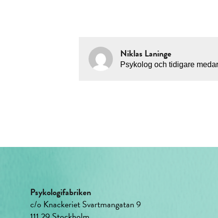
Niklas Laninge
Psykolog och tidigare medar
Psykologifabriken
c/o Knackeriet Svartmangatan 9
111 29 Stockholm