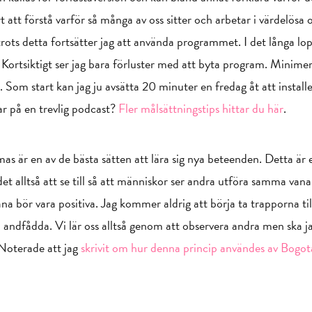
årt att förstå varför så många av oss sitter och arbetar i värdelös
trots detta fortsätter jag att använda programmet. I det långa lo
Kortsiktigt ser jag bara förluster med att byta program. Minime
 Som start kan jag ju avsätta 20 minuter en fredag åt att insta
ar på en trevlig podcast?
Fler målsättningstips hittar du här
.
as är en av de bästa sätten att lära sig nya beteenden. Detta är 
 det alltså att se till så att människor ser andra utföra samma vana
 bör vara positiva. Jag kommer aldrig att börja ta trapporna til
h andfådda. Vi lär oss alltså genom att observera andra men ska ja
 Noterade att jag
skrivit om hur denna princip användes av Bogot