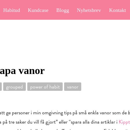
Habitud
Kundcase
Blogg
Nyhetsbrev
Kontakt
kapa vanor
grouped
power of habit
vanor
att ge personer i min omgivning tips på små enkla vanor som de
på tre saker du vill få gjort” eller “spara alla dina artiklar i
Kippt