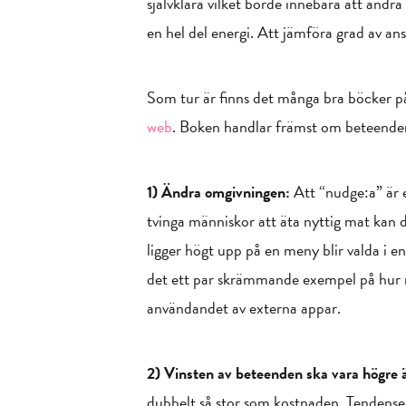
självklara vilket borde innebära att andr
en hel del energi. Att jämföra grad av a
Som tur är finns det många bra böcker p
web
. Boken handlar främst om beteenden 
1) Ändra omgivningen:
Att “nudge:a” är e
tvinga människor att äta nyttig mat kan d
ligger högt upp på en meny blir valda i e
det ett par skrämmande exempel på hur
användandet av externa appar.
2) Vinsten av beteenden ska vara högre 
dubbelt så stor som kostnaden. Tendensen 