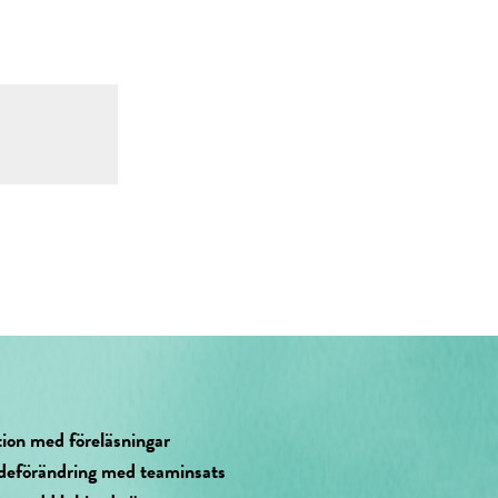
tion med föreläsningar
deförändring med teaminsats