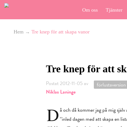
Om oss
Tjänster
Hem
→
Tre knep för att skapa vanor
Tre knep för att s
Postat 2012-11-05 av
förlustaversion
Niklas Laninge
D
å och då kommer jag på mig själv 
“inled dagen med att skapa en lista 