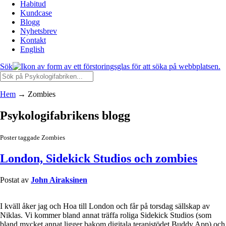
Habitud
Kundcase
Blogg
Nyhetsbrev
Kontakt
English
Sök
Hem
→
Zombies
Psykologifabrikens blogg
Poster taggade Zombies
London, Sidekick Studios och zombies
Postat av
John Airaksinen
I kväll åker jag och Hoa till London och får på torsdag sällskap av
Niklas. Vi kommer bland annat träffa roliga Sidekick Studios (som
bland mycket annat ligger bakom digitala terapistödet Buddy App) och