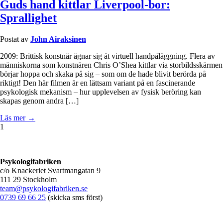
Guds hand kittlar Liverpool-bor:
Sprallighet
Postat av
John Airaksinen
2009: Brittisk konstnär ägnar sig åt virtuell handpåläggning. Flera av
människorna som konstnären Chris O’Shea kittlar via storbildsskärmen
börjar hoppa och skaka på sig – som om de hade blivit berörda på
riktigt! Den här filmen är en lättsam variant på en fascinerande
psykologisk mekanism – hur upplevelsen av fysisk beröring kan
skapas genom andra […]
Läs mer →
1
Psykologifabriken
c/o Knackeriet Svartmangatan 9
111 29 Stockholm
team@psykologifabriken.se
0739 69 66 25
(skicka sms först)