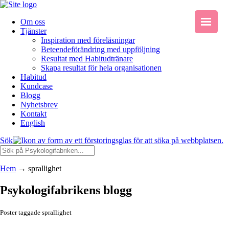
Om oss
Tjänster
Inspiration med föreläsningar
Beteendeförändring med uppföljning
Resultat med Habitudtränare
Skapa resultat för hela organisationen
Habitud
Kundcase
Blogg
Nyhetsbrev
Kontakt
English
Sök
Hem
→
sprallighet
Psykologifabrikens blogg
Poster taggade sprallighet