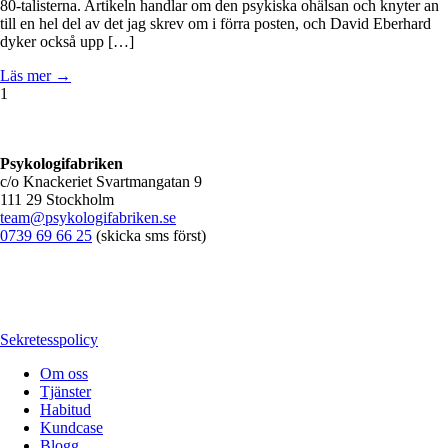
80-talisterna. Artikeln handlar om den psykiska ohälsan och knyter an
till en hel del av det jag skrev om i förra posten, och David Eberhard
dyker också upp […]
Läs mer →
1
Psykologifabriken
c/o Knackeriet Svartmangatan 9
111 29 Stockholm
team@psykologifabriken.se
0739 69 66 25
(skicka sms först)
Sekretesspolicy
Om oss
Tjänster
Habitud
Kundcase
Blogg