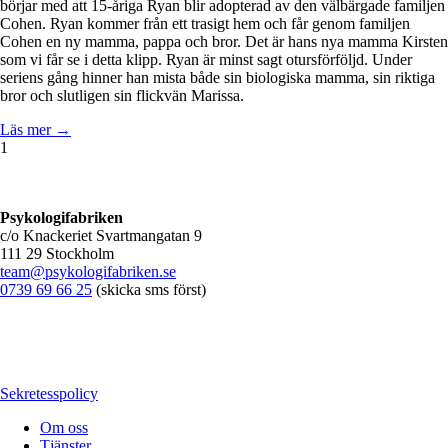
börjar med att 15-åriga Ryan blir adopterad av den välbärgade familjen
Cohen. Ryan kommer från ett trasigt hem och får genom familjen
Cohen en ny mamma, pappa och bror. Det är hans nya mamma Kirsten
som vi får se i detta klipp. Ryan är minst sagt otursförföljd. Under
seriens gång hinner han mista både sin biologiska mamma, sin riktiga
bror och slutligen sin flickvän Marissa.
Läs mer →
1
Psykologifabriken
c/o Knackeriet Svartmangatan 9
111 29 Stockholm
team@psykologifabriken.se
0739 69 66 25
(skicka sms först)
Sekretesspolicy
Om oss
Tjänster