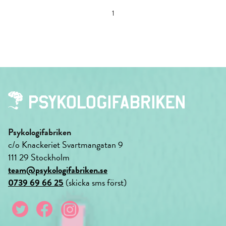
1
Psykologifabriken
c/o Knackeriet Svartmangatan 9
111 29 Stockholm
team@psykologifabriken.se
0739 69 66 25
(skicka sms först)