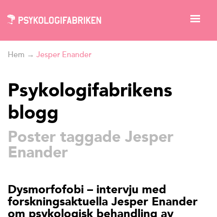
Hem
→
Jesper Enander
Psykologifabrikens
blogg
Poster taggade Jesper
Enander
Dysmorfofobi – intervju med
forskningsaktuella Jesper Enander
om psykologisk behandling av