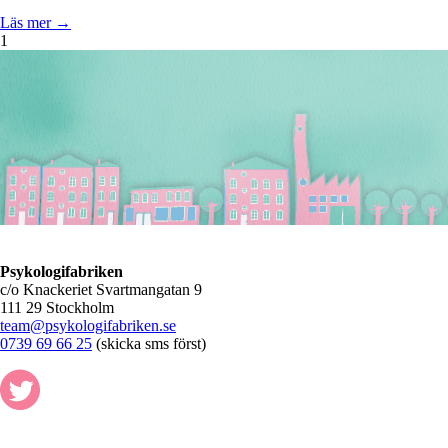
Läs mer →
1
Psykologifabriken
c/o Knackeriet Svartmangatan 9
111 29 Stockholm
team@psykologifabriken.se
0739 69 66 25
(skicka sms först)